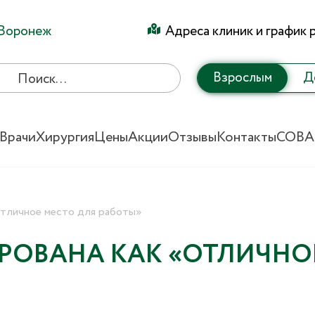
Воронеж
Адреса клиник и график 
Взрослым
Д
Врачи
Хирургия
Цены
Акции
Отзывы
Контакты
СОВА
тличное место для работы»
ИРОВАНА КАК «ОТЛИЧНО