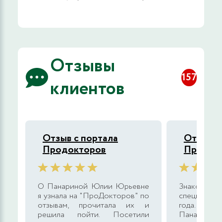
Отзывы
157
клиентов
Отзыв с портала
Отзыв с
Продокторов
Продок
О Панариной Юлии Юрьевне
Знако
я узнала на "ПроДокторов" по
специалисто
отзывам, прочитала их и
года. По м
решила пойти. Посетили
Панари