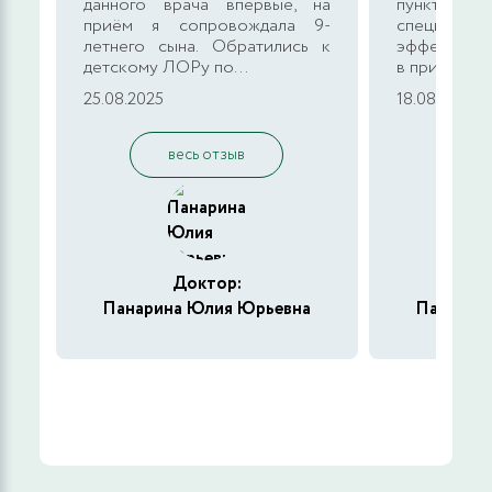
данного врача впервые, на
пунктуаль
приём я сопровождала 9-
специалист
летнего сына. Обратились к
эффективны
детскому ЛОРу по...
в принципе 
25.08.2025
18.08.2025
весь отзыв
в
Доктор:
Панарина Юлия Юрьевна
Панарин