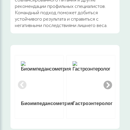
сбалансированного питания и другие
рекомендации профильных специалистов.
Командный подход поможет добиться
устойчивого результата и справиться с
негативными последствиями лишнего веса.
Биоимпедансометрия
Гастроэнтеролог
Ги