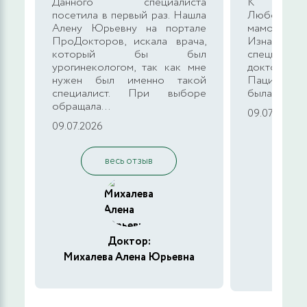
Данного специалиста
К кардио
посетила в первый раз. Нашла
Любови Ал
Алену Юрьевну на портале
мамой обра
ПроДокторов, искала врача,
Изначально
который бы был
специали
урогинекологом, так как мне
доктора в 
нужен был именно такой
Пациентом
специалист. При выборе
была моя ма
обращала...
09.07.2026
09.07.2026
в
весь отзыв
Доктор:
Тара
Михалева Алена Юрьевна
Але