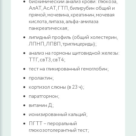
биохимический анализ крови: глюкоза,
АлАТ, АсАТ, ГТП, билирубин общий и
прямой, мочевина, креатинин, мочевая
кислота, липаза, альфа-амилаза
панкреатическая;
липидный профиль (общий холестерин,
ЛПНП, ЛПВП, триглицериды);
анализ на гормоны щитовидной железы:
ТТГ, свТ3, свТ4;
тест на гликированный гемоглобин;
пролактин;
кортизол слюны (в 23 ч);
паратгормон;
витамин Д;
ионизированный кальций;
ПГТТ – пероральный
глюкозотолерантный тест;