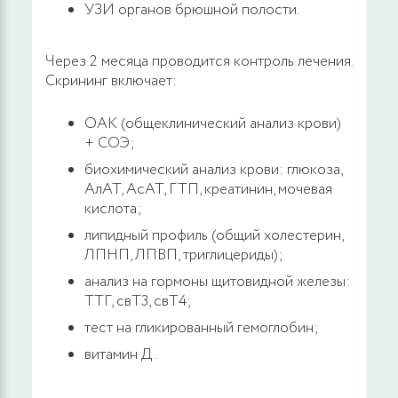
УЗИ органов брюшной полости.
Через 2 месяца проводится контроль лечения.
Скрининг включает:
ОАК (общеклинический анализ крови)
+ СОЭ;
биохимический анализ крови: глюкоза,
АлАТ, АсАТ, ГТП, креатинин, мочевая
кислота;
липидный профиль (общий холестерин,
ЛПНП, ЛПВП, триглицериды);
анализ на гормоны щитовидной железы:
ТТГ, свТ3, свТ4;
тест на гликированный гемоглобин;
витамин Д.