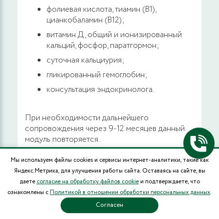
фолиевая кислота, тиамин (В1),
цианкобаламин (В12);
витамин Д, общий и ионизированный
кальций, фосфор, паратгормон;
суточная кальциурия;
гликированный гемоглобин;
консультация эндокринолога.
При необходимости дальнейшего
сопровождения через 9-12 месяцев данный
модуль повторяется.
Мы используем файлы cookies и сервисы интернет-аналитики, такие как
ПСИХОТЕРАПЕВТИЧЕСКИЙ
Яндекс.Метрика, для улучшения работы сайта. Оставаясь на сайте, вы
МОДУЛЬ
даете
согласие на обработку файлов cookie
и подтверждаете, что
ознакомлены с
Политикой в отношении обработки персональных данных
.
Причины лишнего веса не ограничиваются
Согласен
высококалорийным питанием, низкой