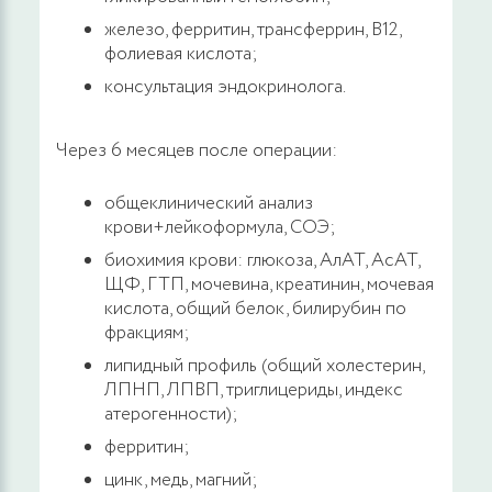
железо, ферритин, трансферрин, В12,
фолиевая кислота;
консультация эндокринолога.
Через 6 месяцев после операции:
общеклинический анализ
крови+лейкоформула, СОЭ;
биохимия крови: глюкоза, АлАТ, АсАТ,
ЩФ, ГТП, мочевина, креатинин, мочевая
кислота, общий белок, билирубин по
фракциям;
липидный профиль (общий холестерин,
ЛПНП, ЛПВП, триглицериды, индекс
атерогенности);
ферритин;
цинк, медь, магний;