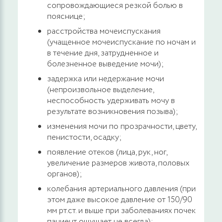
сопровождающиеся резкой болью в
пояснице;
расстройства мочеиспускания
(учащенное мочеиспускание по ночам и
в течение дня, затрудненное и
болезненное выведение мочи);
задержка или недержание мочи
(непроизвольное выделение,
неспособность удерживать мочу в
результате возникновения позыва);
изменения мочи по прозрачности, цвету,
пенистости, осадку;
появление отеков (лица, рук, ног,
увеличение размеров живота, половых
органов);
колебания артериального давления (при
этом даже высокое давление от 150/90
мм рт.ст. и выше при заболеваниях почек
пациент ощущает не всегда);