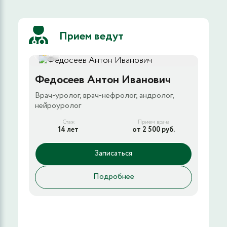
Прием ведут
5
Федосеев Антон Иванович
Ск
Врач-уролог, врач-нефролог, андролог,
Рук
нейроуролог
ост
дие
Стаж
Прием врача
14 лет
от 2 500 руб.
Записаться
Подробнее