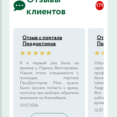
171
клиентов
Отзыв с портала
Отзыв с
Продокторов
Продок
Я в первый раз была на
Обратился
приеме у Ларисы Викторовны.
сделат
Нашла этого специалиста с
профилакт
помощью портала
было уда
ПроДокторов. Мне нужно
папилло
было срочно попасть к врачу,
Андреевич
поэтому при выборе обратила
Все объя
внимание на ближайшее...
работу от
думаю, что..
13.07.2026
12.07.2026