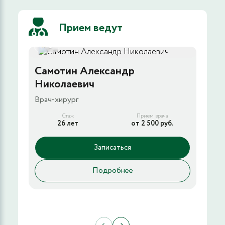
Прием ведут
5
Самотин Александр
Ме
Николаевич
Вл
Врач-хирург
Зам
рабо
Стаж
Прием врача
гем
26 лет
от 2 500 руб.
Записаться
Подробнее