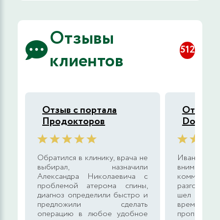
Отзывы
512
клиентов
Отзыв с портала
Отзыв с
Продокторов
DocDoc
Обратился в клинику, врача не
Иван Вла
выбирал, назначили
внимательн
Александра Николаевича с
коммун
проблемой атерома спины,
разговорч
диагноз определили быстро и
шел полто
предложили сделать
время о
операцию в любое удобное
пропальпир