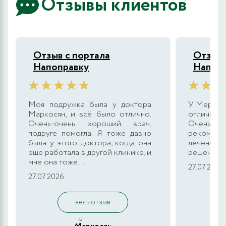
Отзывы клиентов
Отзыв с портала
Отзыв 
Напоправку
Напоп
Моя подружка была у доктора
У Мерри 
Маркосян, и всё было отлично.
отлично,
Очень-очень хороший врач,
Очень ч
подруге помогла. Я тоже давно
рекомен
была у этого доктора, когда она
лечение.
еще работала в другой клинике, и
решении 
мне она тоже...
27.07.2026
27.07.2026
весь отзыв