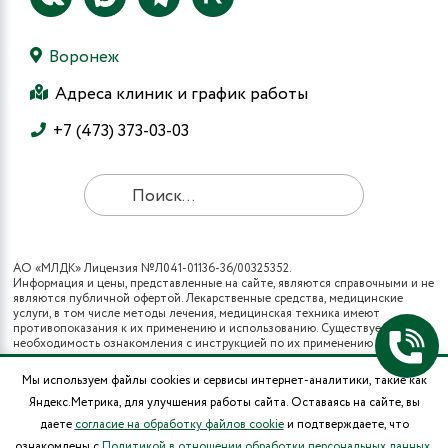
Воронеж
Адреса клиник и график работы
+7 (473) 373-03-03
АО «МЛДК» Лицензия №Л041-01136-36/00325352.
Информация и цены, представленные на сайте, являются справочными и не
являются публичной офертой. Лекарственные средства, медицинские
услуги, в том числе методы лечения, медицинская техника имеют
противопоказания к их применению и использованию. Существует
необходимость ознакомления с инструкцией по их применению и
получения консультации специалистов.
Все виды медицинских услуг вы также можете получить в рамках
Мы используем файлы cookies и сервисы интернет-аналитики, такие как
программы государственных гарантий бесплатного оказания гражданам
Яндекс.Метрика, для улучшения работы сайта. Оставаясь на сайте, вы
медицинской помощи и территориальных программ государственных
гарантий бесплатного оказания гражданам медицинской помощи (при
даете
согласие на обработку файлов cookie
и подтверждаете, что
наличии полиса ОМС в муниципальных поликлиниках города).
ознакомлены с
Политикой в отношении обработки персональных данных
.