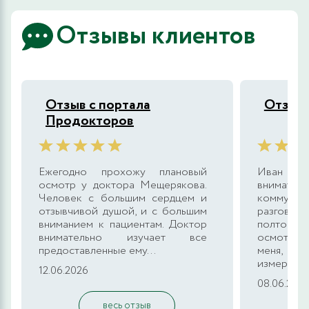
Отзывы клиентов
Отзыв с портала
Отзыв 
Продокторов
Ежегодно прохожу плановый
Иван Вл
осмотр у доктора Мещерякова.
внимател
Человек с большим сердцем и
комму
отзывчивой душой, и с большим
разговор
вниманием к пациентам. Доктор
полтора 
внимательно изучает все
осмотре
предоставленные ему...
меня, из
измерил мн
12.06.2026
08.06.202
весь отзыв