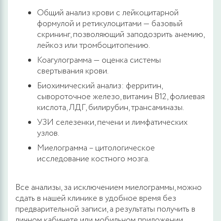
Общий анализ крови с лейкоцитарной
формулой и ретикулоцитами — базовый
скрининг, позволяющий заподозрить анемию,
лейкоз или тромбоцитопению.
Коагулограмма — оценка системы
свертывания крови.
Биохимический анализ: ферритин,
сывороточное железо, витамин В12, фолиевая
кислота, ЛДГ, билирубин, трансаминазы.
УЗИ селезенки, печени и лимфатических
узлов.
Миелограмма – цитологическое
исследование костного мозга.
Все анализы, за исключением миелограммы, можно
сдать в нашей клинике в удобное время без
предварительной записи, а результаты получить в
личном кабинете или мобильном приложении.