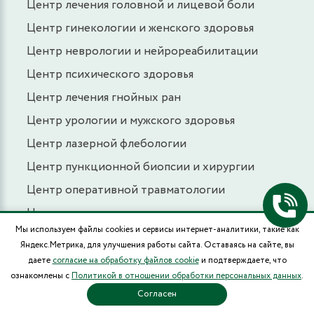
Центр лечения головной и лицевой боли
Центр гинекологии и женского здоровья
Центр неврологии и нейрореабилитации
Центр психического здоровья
Центр лечения гнойных ран
Центр урологии и мужского здоровья
Центр лазерной флебологии
Центр пункционной биопсии и хирургии
Центр оперативной травматологии
Центр лечения псориаза
Мы используем файлы cookies и сервисы интернет-аналитики, такие как
Центр лечения боли
Яндекс.Метрика, для улучшения работы сайта. Оставаясь на сайте, вы
Центр лечения глаукомы
даете
согласие на обработку файлов cookie
и подтверждаете, что
ознакомлены с
Политикой в отношении обработки персональных данных
.
Центр лечения храпа
Согласен
Центр амбулаторной онкологии и