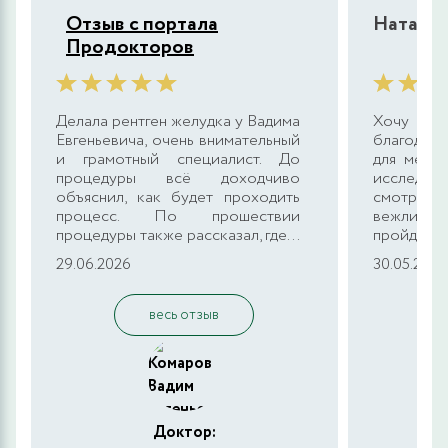
Отзыв с портала
Наталья
Продокторов
Делала рентген желудка у Вадима
Хочу в
Евгеньевича, очень внимательный
благодарн
и грамотный специалист. До
для меня
процедуры всё доходчиво
исследова
объяснил, как будет проходить
смотрели
процесс. По прошествии
вежлив 
процедуры также рассказал, где...
пройдёт д
29.06.2026
30.05.2026
весь отзыв
Доктор: