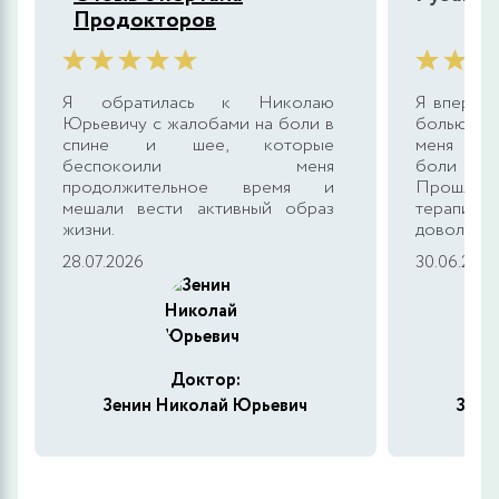
Продокторов
Я обратилась к Николаю
Я впервые
Юрьевичу с жалобами на боли в
болью в 
спине и шее, которые
меня осм
беспокоили меня
боли и 
продолжительное время и
Прошла 
мешали вести активный образ
терапии
жизни.
довольна.
28.07.2026
30.06.2026
Доктор:
Зенин Николай Юрьевич
Зени