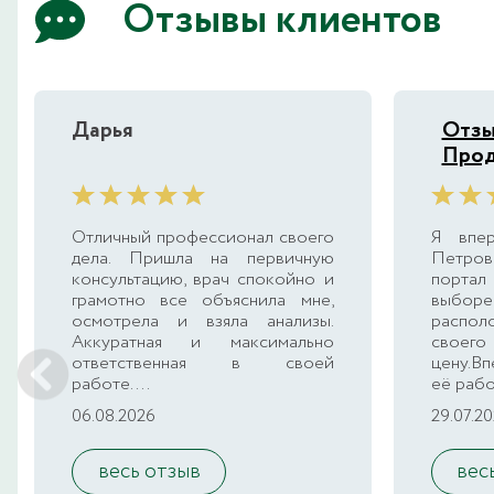
Отзывы клиентов
Дарья
Отзы
Прод
Отличный профессионал своего
Я впе
дела. Пришла на первичную
Петро
консультацию, врач спокойно и
порта
грамотно все объяснила мне,
выборе
осмотрела и взяла анализы.
распол
Аккуратная и максимально
своег
ответственная в своей
цену.В
работе....
её рабо
06.08.2026
29.07.2
весь отзыв
вес