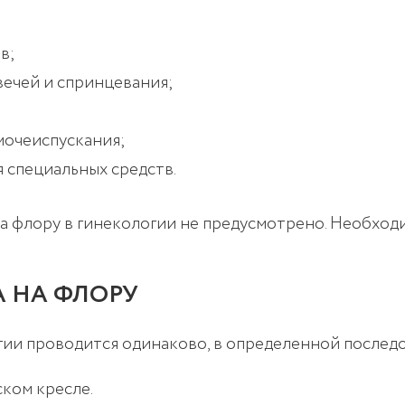
в;
свечей и спринцевания;
 мочеиспускания;
 специальных средств.
на флору в гинекологии не предусмотрено. Необходи
А НА ФЛОРУ
огии проводится одинаково, в определенной послед
ском кресле.