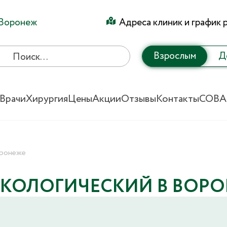
Воронеж
Адреса клиник и график 
Взрослым
Д
Врачи
Хирургия
Цены
Акции
Отзывы
Контакты
СОВА
оронеже
ЕКОЛОГИЧЕСКИЙ В ВОР