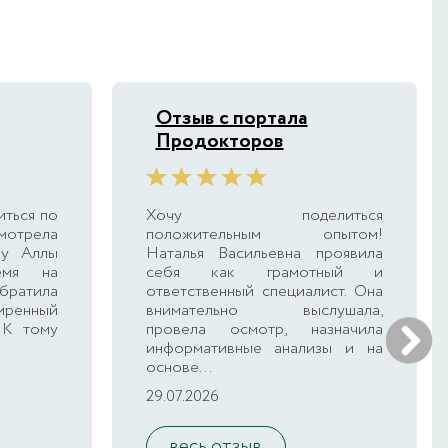
Отзыв с портала
Продокторов
иться по
Хочу поделиться
смотрела
положительным опытом!
 у Аллы
Наталья Васильевна проявила
емя на
себя как грамотный и
ратила
ответственный специалист. Она
иренный
внимательно выслушала,
 К тому
провела осмотр, назначила
информативные анализы и на
основе...
29.07.2026
весь отзыв