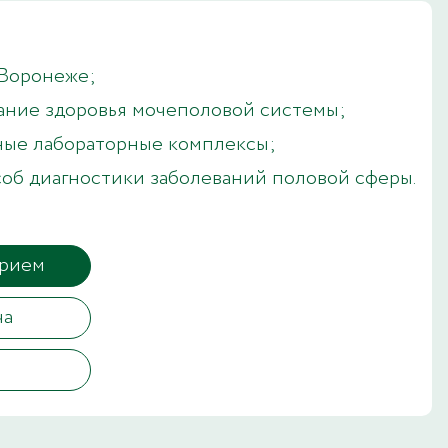
 Воронеже;
ание здоровья мочеполовой системы;
ные лабораторные комплексы;
об диагностики заболеваний половой сферы.
прием
ча