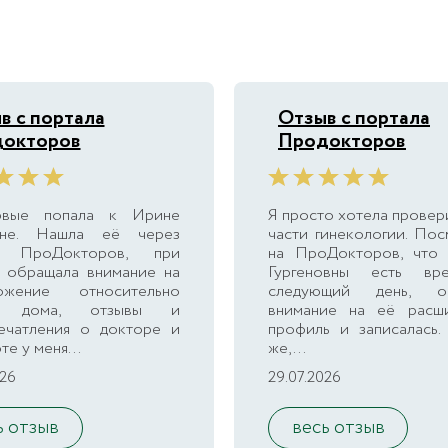
в с портала
Отзыв с портала
окторов
Продокторов
рвые попала к Ирине
Я просто хотела провер
вне. Нашла её через
части гинекологии. По
л ПроДокторов, при
на ПроДокторов, что
 обращала внимание на
Гургеновны есть вр
ожение относительно
следующий день, об
о дома, отзывы и
внимание на её расш
печатления о докторе и
профиль и записалась.
те у меня...
же,...
026
29.07.2026
ь отзыв
весь отзыв