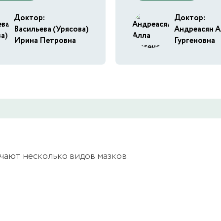
Доктор:
Доктор:
Васильева (Урясова)
Андреасян А
Ирина Петровна
Гургеновна
ичают несколько видов мазков: