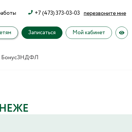
работы
+7 (473) 373-03-03
перезвоните мне
етям
Записаться
Мой кабинет
 Бонус
3НДФЛ
ОНЕЖЕ