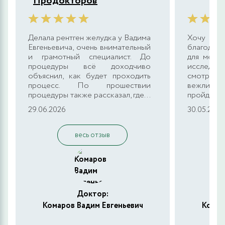
Продокторов
Делала рентген желудка у Вадима
Хочу в
Евгеньевича, очень внимательный
благодарн
и грамотный специалист. До
для меня
процедуры всё доходчиво
исследова
объяснил, как будет проходить
смотрели
процесс. По прошествии
вежлив 
процедуры также рассказал, где...
пройдёт д
29.06.2026
30.05.2026
весь отзыв
Доктор:
Комаров Вадим Евгеньевич
Комар