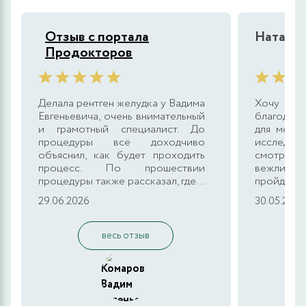
Отзыв с портала
Наталья
Продокторов
Делала рентген желудка у Вадима
Хочу в
Евгеньевича, очень внимательный
благодарн
и грамотный специалист. До
для меня
процедуры всё доходчиво
исследова
объяснил, как будет проходить
смотрели
процесс. По прошествии
вежлив 
процедуры также рассказал, где...
пройдёт д
29.06.2026
30.05.2026
весь отзыв