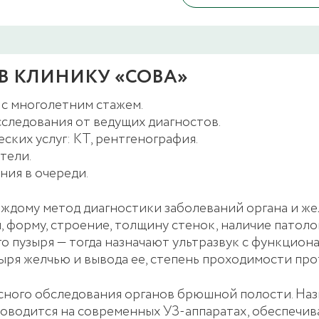
В КЛИНИКУ «СОВА»
с многолетним стажем.
следования от ведущих диагностов.
ких услуг: КТ, рентгенография.
тели.
ния в очереди.
аждому метод диагностики заболеваний органа и ж
 форму, строение, толщину стенок, наличие патоло
о пузыря — тогда назначают ультразвук с функцио
ыря желчью и вывода ее, степень проходимости пр
сного обследования органов брюшной полости. Наз
проводится на современных УЗ-аппаратах, обеспеч