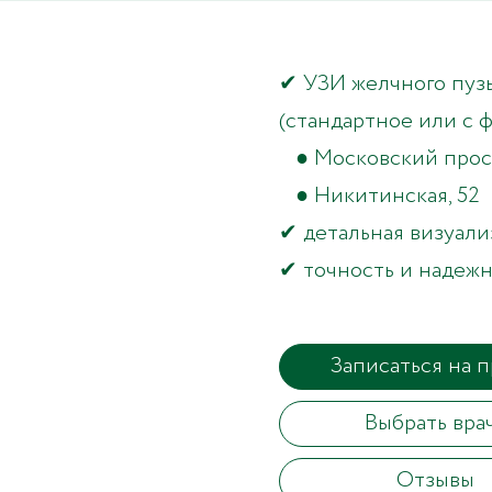
✔ УЗИ желчного пуз
(стандартное или с 
● Московский просп
● Никитинская, 52
✔ детальная визуал
✔ точность и надежн
Записаться на 
Выбрать вра
Отзывы