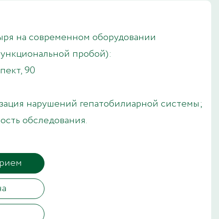
ыря на современном оборудовании
функциональной пробой):
ект, 90
изация нарушений гепатобилиарной системы;
ость обследования.
прием
ча