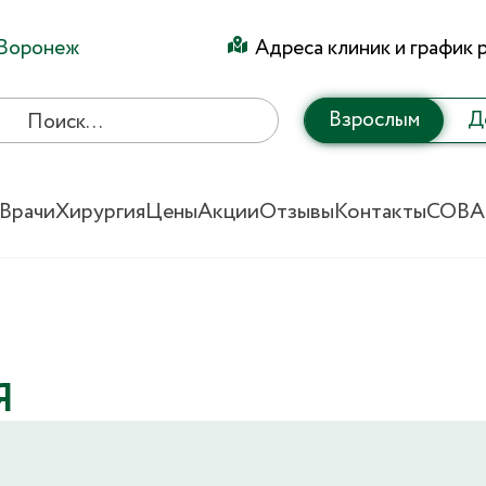
Воронеж
Адреса клиник и график 
Взрослым
Д
Врачи
Хирургия
Цены
Акции
Отзывы
Контакты
СОВА
Я