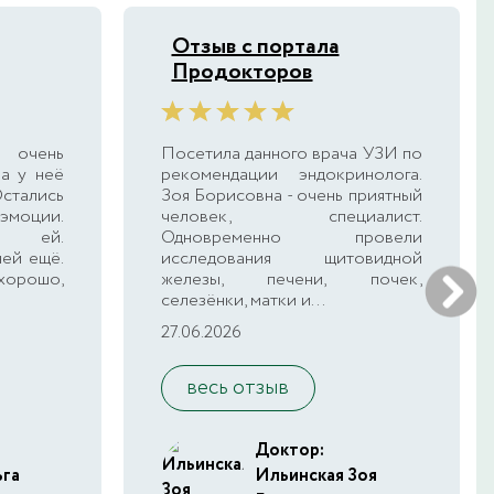
Отзыв с портала
Продокторов
 очень
Посетила данного врача УЗИ по
а у неё
рекомендации эндокринолога.
Остались
Зоя Борисовна - очень приятный
эмоции.
человек, специалист.
а ей.
Одновременно провели
ней ещё.
исследования щитовидной
хорошо,
железы, печени, почек,
селезёнки, матки и...
27.06.2026
весь отзыв
Доктор:
ьга
Ильинская Зоя