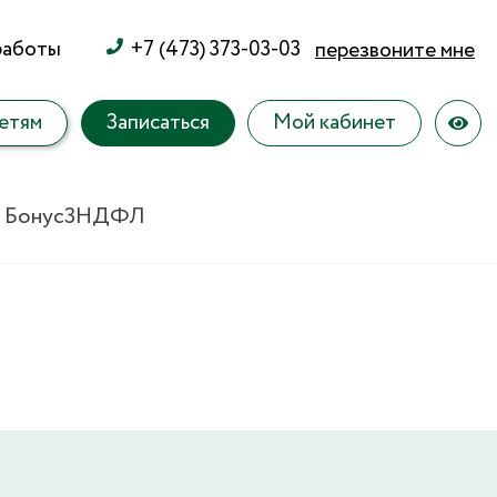
работы
+7 (473) 373-03-03
перезвоните мне
етям
Записаться
Мой кабинет
 Бонус
3НДФЛ