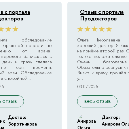
в с портала
Отзыв с портала
окторов
Продокторов
дила обследование
Ольга Николаевна –
в брюшной полости по
хороший доктор. Я был
влению от врача-
на приёме второй раз. 
нтеролога. Записалась в
только положительные 
 день и сразу сделала
Очень благодарн
не теряя времени.
Обязательно вернусь к 
ый врач. Обследование
Визит к врачу прошёл 
в спокойной...
у...
26
03.07.2026
ь отзыв
весь отзыв
Доктор:
Доктор:
Воротникова
Амирова Ол