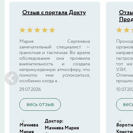
Отзыв с портала Докту
Отзы
Прод
Мария Сергеевна
Прохо
замечательный специалист —
органо
грамотная и тактичная. Во время
напра
обследования она проявила
гастроэ
внимательность и создала
тот же
непринужденную атмосферу, что
УЗИ, 
помогло мне успокоиться,
Отличн
особенно когда я...
прошло 
29.07.2026
10.07.20
весь отзыв
вес
Доктор:
Мачнева Мария