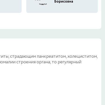
Борисовна
титы, страдающим панкреатитом, холециститом,
омалии строения органа, то регулярный