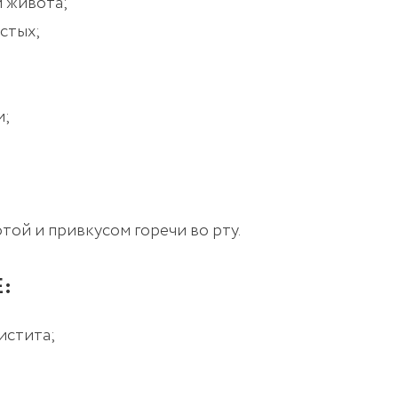
 живота;
стых;
и;
той и привкусом горечи во рту.
:
истита;