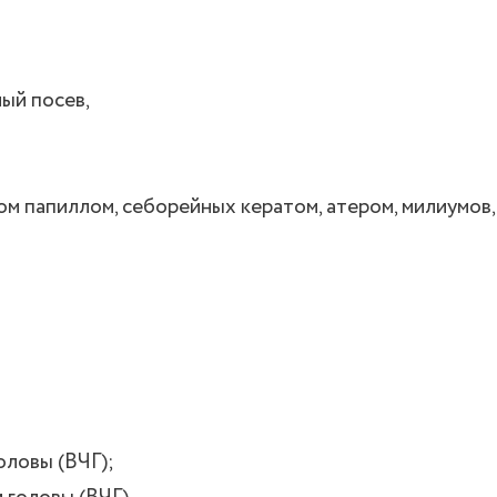
ый посев,
 папиллом, себорейных кератом, атером, милиумов, 
оловы (ВЧГ);