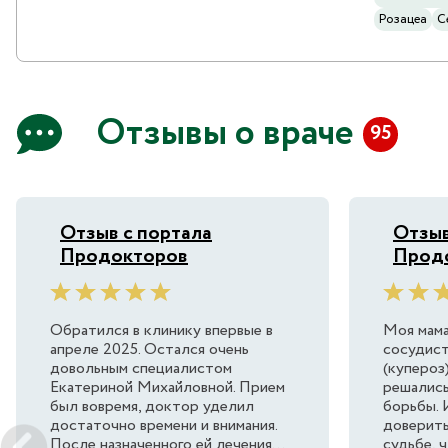
Розацеа
С
Отзывы о враче
95
Отзыв с портала
Отзыв
Продокторов
Прод
Обратился в клинику впервые в
Моя мама
апреле 2025. Остался очень
сосудист
довольным специалистом
(купероз
Екатериной Михайловной. Прием
решались
был вовремя, доктор уделил
борьбы. 
достаточно времени и внимания.
доверить
После назначенного ей лечения...
судьбе, ч