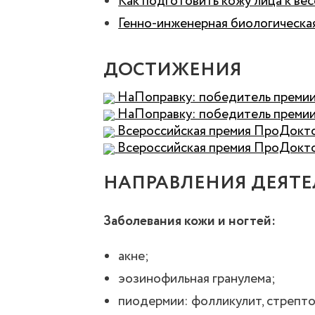
Как подготовить кожу лица к ве
Генно-инженерная биологическая
ДОСТИЖЕНИЯ
НаПоправку: победитель премии
НаПоправку: победитель премии
Всероссийская премия ПроДокт
Всероссийская премия ПроДокт
НАПРАВЛЕНИЯ ДЕЯТ
Заболевания кожи и ногтей:
акне;
эозинофильная гранулема;
пиодермии: фолликулит, стрепт