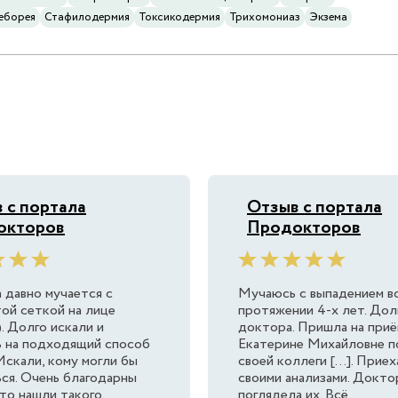
еборея
Стафилодермия
Токсикодермия
Трихомониаз
Экзема
 с портала
Отзыв с портала
окторов
Продокторов
 давно мучается с
Мучаюсь с выпадением в
ой сеткой на лице
протяжении 4-х лет. Дол
). Долго искали и
доктора. Пришла на приё
 на подходящий способ
Екатерине Михайловне п
Искали, кому могли бы
своей коллеги [...]. Прие
ся. Очень благодарны
своими анализами. Докто
то нашли такого...
поглядела их. Всё...