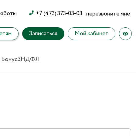
работы
+7 (473) 373-03-03
перезвоните мне
етям
Записаться
Мой кабинет
 Бонус
3НДФЛ