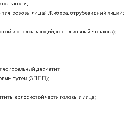
хость кожи;
ития, розовы лишай Жибера, отрубевидный лишай;
стой и опоясывающий, контагиозный моллюск);
, периоральный дерматит;
овым путем (ЗППП);
титы волосистой части головы и лица;