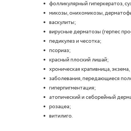
фолликулярный гиперкератоз, су
микозы, онихомикозы, дерматоф
васкулиты;
вирусные дерматозы (герпес про
педикулез и чесотка;
псориаз;
красный плоский лишай;
хроническая крапивница, экзема
заболевания, передающиеся пол
гиперпигментация;
атопический и себорейный дерма
розацеа;
витилиго.