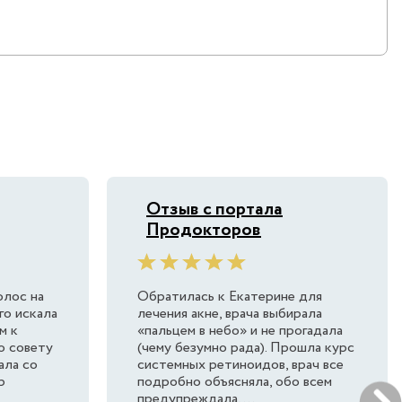
Отзыв с портала
Продокторов
олос на
Обратилась к Екатерине для
го искала
лечения акне, врача выбирала
м к
«пальцем в небо» и не прогадала
о совету
(чему безумно рада). Прошла курс
хала со
системных ретиноидов, врач все
р
подробно объясняла, обо всем
предупреждала,...