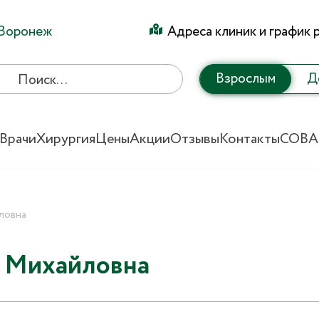
Воронеж
Адреса клиник и график 
Взрослым
Д
Врачи
Хирургия
Цены
Акции
Отзывы
Контакты
СОВА
ловна
а Михайловна