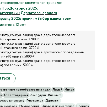
атовенеролог, косметолог, трихолог
 ПроДокторов 2025:
в категории «Дерматовенеролог»
равку 2025: премия «Выбор пациентов»
иентов с 12 лет
смотр, консультация) врача-дерматовенеролога
, старшего врача: 3700 ₽
смотр, консультация) врача-дерматовенеролога
, старшего врача: 3700 ₽
смотр, консультация) врача-трихолога с проведением
ии (40 минут): 5000 ₽
смотр, консультация) врача-дерматовенеролога
а) повторный: 5000 ₽
аться
ственные новообразования кожи
Лишай
Микоз
з
Стрептодермия
Акне (угри)
Витилиго
волос (алопеция)
Гипотрихоз
Дерматит
ный моллюск
Микроспория
Опоясывающий герпес
Псориаз