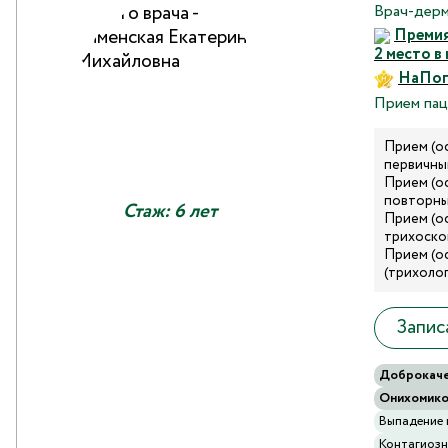
Врач-дерм
Премия
2 место 
НаПоп
Прием пац
Прием (о
первичный
Прием (о
повторный
Стаж: 6 лет
Прием (о
трихоскоп
Прием (о
(трихолог
Запис
Доброкаче
Онихомико
Выпадение 
Контагиоз