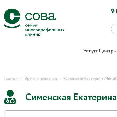
Услуги
Центры
Главная
Врачи и персонал
Сименская Екатерина Михай
Сименская Екатерин