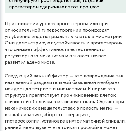
стимулируют рост эндометрия, тогда как
прогестерон сдерживает этот процесс.
При снижении уровня прогестерона или при
относительной гиперэстрогении происходят
углубление эндометриальных клеток в миометрий.
Они демонстрируют устойчивость к прогестерону,
что снижает эффективность естественного
регуляторного механизма и означает начало
развития аденомиоза.
Следующий важный фактор — это повреждение так
называемой разделительной базальной мембраны
между эндометрием и миометрием. В норме эта
структура препятствует проникновению клеток
слизистой оболочки в мышечную ткань. Однако при
механических вмешательствах в полость матки —
выскабливаниях, абортах, операциях,
гистероскопии, установке внутриматочной спирали,
ранней менопаузе — эта тонкая прослойка может