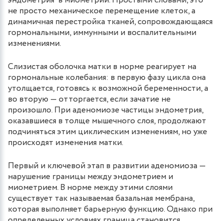
эндометрия в миометрий. Простыми словами, это
не просто механическое перемещение клеток, а
динамичная перестройка тканей, сопровождающаяся
гормональными, иммунными и воспалительными
изменениями.
Слизистая оболочка матки в норме реагирует на
гормональные колебания: в первую фазу цикла она
утолщается, готовясь к возможной беременности, а
во вторую — отторгается, если зачатие не
произошло. При аденомиозе частицы эндометрия,
оказавшиеся в толще мышечного слоя, продолжают
подчиняться этим циклическим изменениям, но уже
происходят изменения матки.
Первый и ключевой этап в развитии аденомиоза —
нарушение границы между эндометрием и
миометрием. В норме между этими слоями
существует так называемая базальная мембрана,
которая выполняет барьерную функцию. Однако при
определенных условиях граница становится