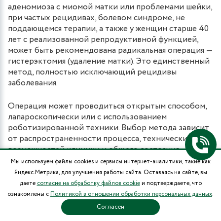
аденомиоза с миомой матки или проблемами шейки,
при частых рецидивах, болевом синдроме, не
поддающемся терапии, а также у женщин старше 40
лет с реализованной репродуктивной функцией,
может быть рекомендована радикальная операция —
гистерэктомия (удаление матки). Это единственный
метод, полностью исключающий рецидивы
заболевания.
Операция может проводиться открытым способом,
лапароскопически или с использованием
роботизированной техники. Выбор метода зависит
от распространенности процесса, технических
возможностей клиники и общего состояния
пациентки. Подготовка к хирургическому
Мы используем файлы cookies и сервисы интернет-аналитики, такие как
вмешательству включает всестороннее клиническое
Яндекс.Метрика, для улучшения работы сайта. Оставаясь на сайте, вы
обследование, включая УЗИ, МРТ, анализы крови,
даете
согласие на обработку файлов cookie
и подтверждаете, что
гистероскопию, а также консультации узких
ознакомлены с
Политикой в отношении обработки персональных данных
.
специалистов.
Согласен