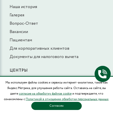
Наша история
Галерея
Вопрос-Ответ
Вакансии
Пациентам
Для корпоративных клиентов
Документы для налогового вычета
ЦЕНТРЫ
Центр лечения головной и лицевой боли
Мы используем файлы cookies и сервисы интернет-аналитики, такие как
Центр гинекологии и женского здоровья
Яндекс.Метрика, для улучшения работы сайта. Оставаясь на сайте, вы
даете
согласие на обработку файлов cookie
и подтверждаете, что
Центр неврологии и нейрореабилитации
ознакомлены с
Политикой в отношении обработки персональных данных
.
Центр психического здоровья
Согласен
Центр лечения гнойных ран