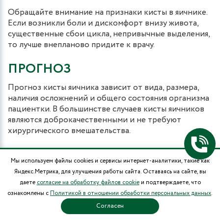
Обращайте внимание на признаки кисты в яичнике.
Если возникли боли и дискомфорт внизу живота,
существенные сбои цикла, непривычные выделения,
то лучше внепланово придите к врачу.
ПРОГНОЗ
Прогноз кисты яичника зависит от вида, размера,
наличия осложнений и общего состояния организма
пациентки. В большинстве случаев кисты яичников
являются доброкачественными и не требуют
хирургического вмешательства.
После операции по удалению новообразования
Мы используем файлы cookies и сервисы интернет-аналитики, такие как
сохраняется возможность рецидива (к этому больше
Яндекс.Метрика, для улучшения работы сайта. Оставаясь на сайте, вы
склонны эндометриоидные кисты). Для снижения
даете
согласие на обработку файлов cookie
и подтверждаете, что
риска повторного развития кисты после операции
ознакомлены с
Политикой в отношении обработки персональных данных
.
рекомендуется соблюдать рекомендации врача,
Согласен
избегать тяжелых физических нагрузок и стрессов,
регулярно наблюдаться у гинеколога.