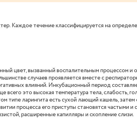
ктер. Каждое течение классифицируется на определ
ный цвет, вызванный воспалительным процессом и о
льшинстве случаев проявляется вместе с респиратор
егативных влияний. Инкубационный период составляе
 всего это высокая температура тела, слабость, го
ом типе ларингита есть сухой лающий кашель, зате
итии процесса его приступы становятся частыми и 
зистой, расширенные капилляры и скопление слизи.