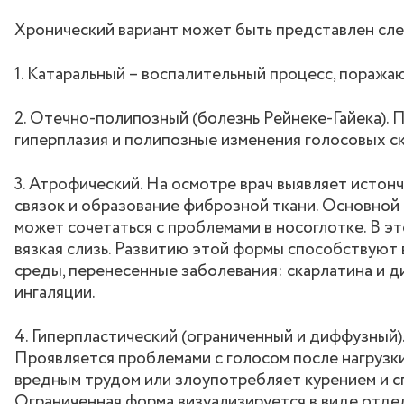
Хронический вариант может быть представлен сл
1. Катаральный – воспалительный процесс, поража
2. Отечно-полипозный (болезнь Рейнеке-Гайека). 
гиперплазия и полипозные изменения голосовых с
3. Атрофический. На осмотре врач выявляет истон
связок и образование фиброзной ткани. Основной 
может сочетаться с проблемами в носоглотке. В э
вязкая слизь. Развитию этой формы способствую
среды, перенесенные заболевания: скарлатина и 
ингаляции.
4. Гиперпластический (ограниченный и диффузный).
Проявляется проблемами с голосом после нагрузки и
вредным трудом или злоупотребляет курением и с
Ограниченная форма визуализируется в виде отдел