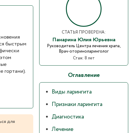
СТАТЬЯ ПРОВЕРЕНА:
кновения
Панарина Юлия Юрьевна
тся быстрым
Руководитель Центра лечения храпа,
ифически
Врач-оториноларинголог
 этом
Стаж: 8 лет
ные
е гортани).
Оглавление
Виды ларингита
Признаки ларингита
Диагностика
ься для
Лечение