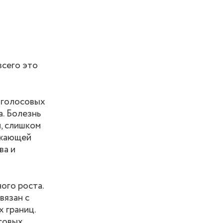
всего это
 голосовых
. Болезнь
, слишком
ужающей
ва и
ого роста.
вязан с
 границ.
осовых