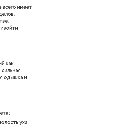
 всего имеет
делов,
тве.
оизойти
ий как
 сильная
я одышка и
ета;
олость уха.