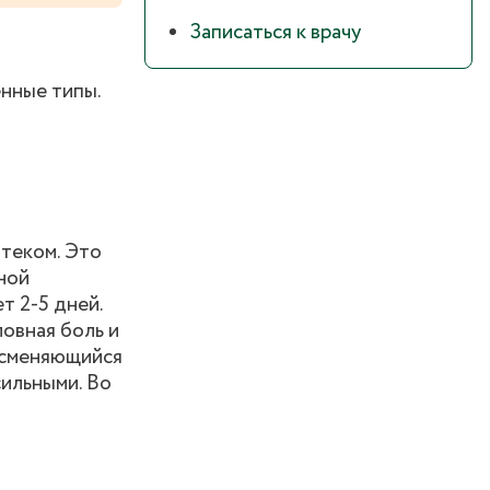
Записаться к врачу
енные типы.
теком. Это
ной
т 2-5 дней.
ловная боль и
м сменяющийся
сильными. Во