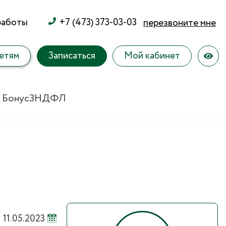
работы
+7 (473) 373-03-03
перезвоните мне
етям
Записаться
Мой кабинет
 Бонус
3НДФЛ
11.05.2023