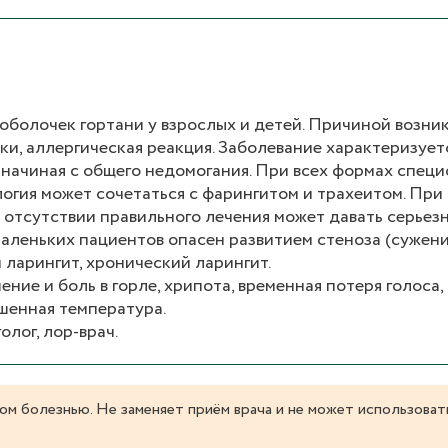
 оболочек гортани у взрослых и детей. Причиной возни
ки, аллергическая реакция. Заболевание характеризуе
 начиная с общего недомогания. При всех формах спец
огия может сочетаться с фарингитом и трахеитом. При
 отсутствии правильного лечения может давать серьез
аленьких пациентов опасен развитием стеноза (сужени
 ларингит, хронический ларингит.
ение и боль в горле, хрипота, временная потеря голоса,
ышенная температура.
лог, лор-врач.
ом болезнью. Не заменяет приём врача и не может использоват