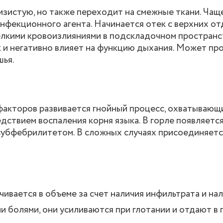
зистую, но также переходит на смежные ткани. Чаще
нфекционного агента. Начинается отек с верхних от
лкими кровоизлияниями в подскладочном пространс
 и негативно влияет на функцию дыхания. Может пр
шья.
акторов развивается гнойный процесс, охватывающ
едствием воспаления корня языка. В горле появляется
субфебрилитетом. В сложных случаях присоединяетс
ивается в объеме за счет наличия инфильтрата и нал
 болями, они усиливаются при глотании и отдают в п