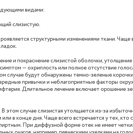
едующими видами:
ющий слизистую.
Проявляется структурными изменениями ткани. Чаще 
кладок.
чение и покраснение слизистой оболочки, утолщение
симптом — охриплость или полное отсутствие голоса
том случае будут обнаружены темно-зеленые корочки
т вредные привычки и неблагоприятные факторы окр
дифтерия. Длительное лечение включает орошение зе
 В этом случае слизистая утолщается из-за избыточн
ли в конце дня. Чаще всего встречается у тех, кто с
пиртным. При диффузной форме отек не имеет четких
ьных очагов, например, певческими узелками на гол