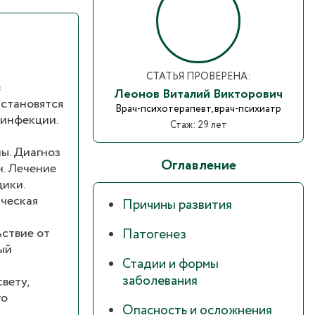
СТАТЬЯ ПРОВЕРЕНА:
в
Леонов Виталий Викторович
 становятся
Врач-психотерапевт, врач-психиатр
оинфекции.
Стаж: 29 лет
ы. Диагноз
Оглавление
н. Лечение
дики.
ическая
Причины развития
ьствие от
Патогенез
ый
Стадии и формы
заболевания
вету,
го
Опасность и осложнения