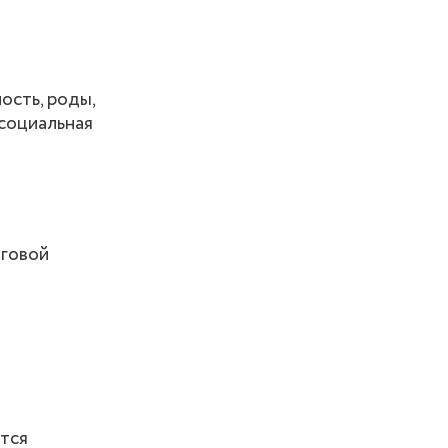
ость, роды,
 социальная
зговой
ется