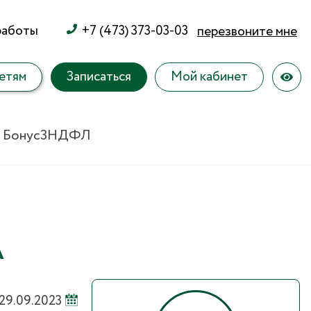
работы
+7 (473) 373-03-03
перезвоните мне
етям
Записаться
Мой кабинет
 Бонус
3НДФЛ
А
29.09.2023