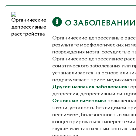
О ЗАБОЛЕВАНИИ
Органические депрессивные расст
результате морфологических изме
повреждения мозга, сосудистые п
Органическое депрессивное расс
соматического заболевания или п
устанавливается на основе клини
подразумевает прием медикамент
Другие названия заболевания:
ор
депрессия, депрессивный синдром
Основные симптомы:
повышенная
жизни, усталость без видимой при
пессимизм, болезненность в мышц
концентрироваться, гиперестезия
звукам или тактильным контактам
поведения.