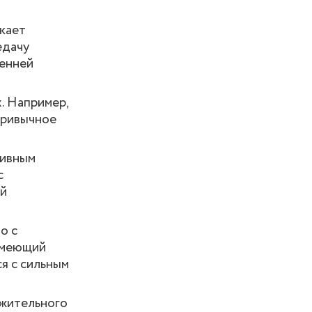
икает
едачу
ренней
. Например,
привычное
сивным
с
ой
о с
 умеющий
я с сильным
ожительного