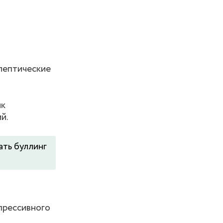
лептические
ик
й.
ать буллинг
прессивного