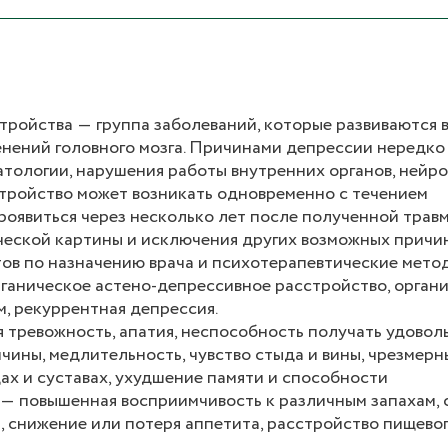
ройства ― группа заболеваний, которые развиваются 
нений головного мозга. Причинами депрессии нередко
атологии, нарушения работы внутренних органов, нейр
тройство может возникать одновременно с течением
роявиться через несколько лет после полученной травм
ческой картины и исключения других возможных причи
ов по назначению врача и психотерапевтические мето
ганическое астено-депрессивное расстройство, орган
, рекуррентная депрессия.
 тревожность, апатия, неспособность получать удовол
чины, медлительность, чувство стыда и вины, чрезмерн
ах и суставах, ухудшение памяти и способности
 ― повышенная восприимчивость к различным запахам, с
, снижение или потеря аппетита, расстройство пищево