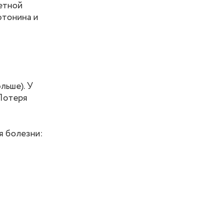
ветной
отонина и
льше). У
 Потеря
я болезни: