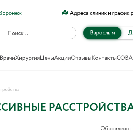
Воронеж
Адреса клиник и график 
Взрослым
Д
Врачи
Хирургия
Цены
Акции
Отзывы
Контакты
СОВА
стройства
ССИВНЫЕ РАССТРОЙСТВ
Обновлено: 