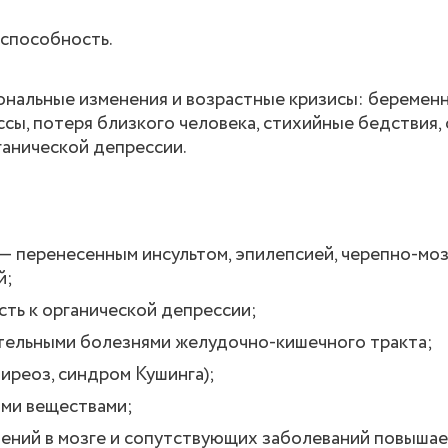
способность.
ональные изменения и возрастные кризисы: беременн
сы, потеря близкого человека, стихийные бедствия,
ганической депрессии.
— перенесенным инсультом, эпилепсией, черепно-мо
й;
ь к органической депрессии;
тельными болезнями желудочно-кишечного тракта;
иреоз, синдром Кушинга);
ми веществами;
нений в мозге и сопутствующих заболеваний повыша