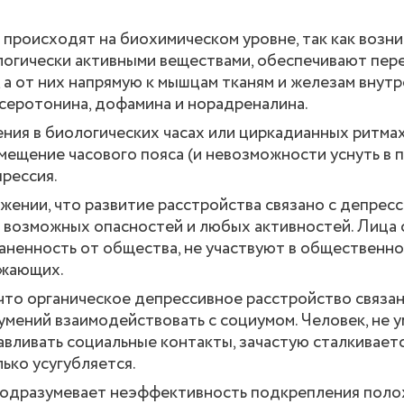
 происходят на биохимическом уровне, так как возн
огически активными веществами, обеспечивают пер
а от них напрямую к мышцам тканям и железам внут
 серотонина, дофамина и норадреналина.
ния в биологических часах или циркадианных ритмах
смещение часового пояса (и невозможности уснуть в 
прессия.
жении, что развитие расстройства связано с депрес
 возможных опасностей и любых активностей. Лица 
ненность от общества, не участвуют в общественн
ужающих.
что органическое депрессивное расстройство связан
умений взаимодействовать с социумом. Человек, не
вливать социальные контакты, зачастую сталкиваетс
ько усугубляется.
подразумевает неэффективность подкрепления пол