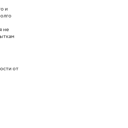
о и
долго
я не
пыткам
мости от