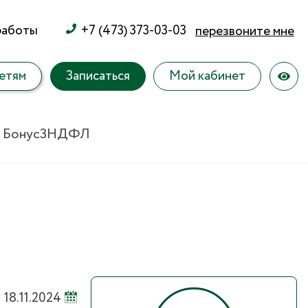
работы
+7 (473) 373-03-03
перезвоните мне
етям
Записаться
Мой кабинет
 Бонус
3НДФЛ
18.11.2024