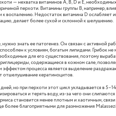
хоти ― нехватка витаминов A, B, D и E, необходимы
ричиной перхоти. Витамины группы B, например, вли
жи к воспалению. Недостаток витамина D ослабляет 
рацию, делает более сухой и склонной к шелушению.
, нужно знать ее патогенез. Он связан с активной ра
испособлен к условиям, богатым липидами. Грибок не
еобходимые для его существования, поэтому выраб
риглицериды, содержащиеся в кожном сале, позволя
м эффектом процесса является выделение раздраж
ют отшелушивание кератиноцитов.
дней, но при перхоти этот цикл укладывается в 5–14
изироваться и терять воду, из-за чего они слипаютс
рмиса становится менее плотным и хаотичным, связ
ще более благоприятными для размножения Malassezi