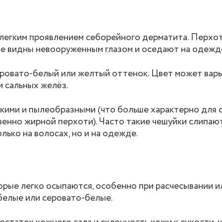
я легким проявлением себорейного дерматита. Перхо
е видны невооруженным глазом и оседают на одежд
ровато-белый или желтый оттенок. Цвет может варь
и сальных желёз.
лкими и пылеобразными (что больше характерно для 
венно жирной перхоти). Часто такие чешуйки слипают
лько на волосах, но и на одежде.
орые легко осыпаются, особенно при расчесывании и
белые или серовато-белые.