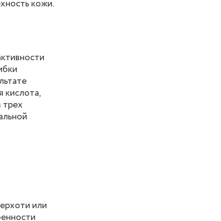
хность кожи.
активности
ибки
льтате
я кислота,
з трех
альной
перхоти или
бенности