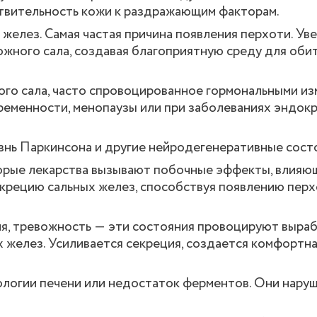
вствительность кожи к раздражающим факторам.
желез. Самая частая причина появления перхоти. Ув
ожного сала, создавая благоприятную среду для оби
го сала, часто спровоцированное гормональными из
еременности, менопаузы или при заболеваниях эндок
знь Паркинсона и другие нейродегенеративные состо
орые лекарства вызывают побочные эффекты, влияю
екрецию сальных желез, способствуя появлению перх
ия, тревожность ― эти состояния провоцируют выра
х желез. Усиливается секреция, создается комфортна
ологии печени или недостаток ферментов. Они нару