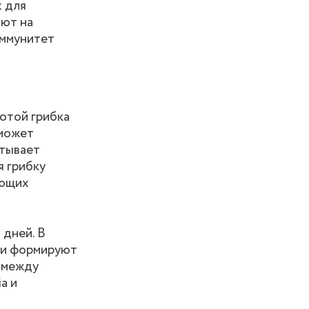
х для
яют на
иммунитет
ботой грибка
 может
атывает
я грибку
ающих
 дней. В
я и формируют
и между
a и