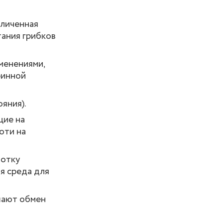
еличенная
тания грибков
менениями,
ринной
яния).
щие на
оти на
ботку
я среда для
шают обмен