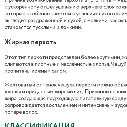
Причина возникновения перхоти этого типа ― недо
к ускоренному отшелушиванию верхнего слоя кожи
которые особенно заметны в условиях сухого клим
выглядит раздраженной и сухой, с мелкими, рассы
становятся тусклыми и ломкими.
Жирная перхоть
Этот тип перхоти представлен более крупными, ж
слипаются в плотные и маслянистые хлопья. Чешуйк
пропитаны кожным салом.
Желтоватый оттенок чешуек перхоти можно объяс
хлопья и придает им жирный вид. Причиной возни
жира, создающая подходящую питательную среду д
сопровождается воспалением и интенсивным зудом
потере волос.
КЛАССИФИКАЦИЯ