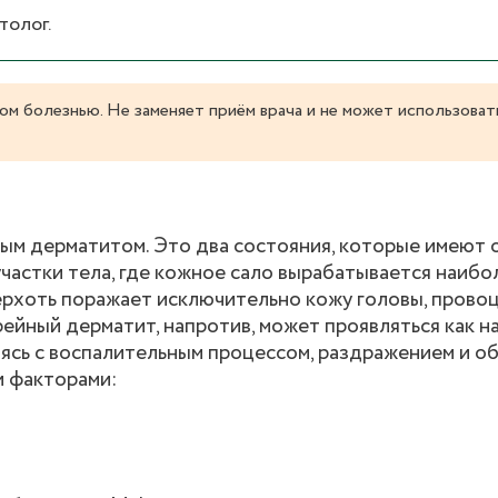
толог.
ом болезнью. Не заменяет приём врача и не может использоват
ным дерматитом. Это два состояния, которые имеют
астки тела, где кожное сало вырабатывается наибол
ерхоть поражает исключительно кожу головы, провоц
йный дерматит, напротив, может проявляться как на
етаясь с воспалительным процессом, раздражением и 
и факторами: