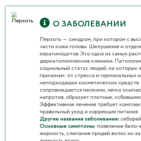
О ЗАБОЛЕВАНИИ
Перхоть ― синдром, при котором с вы
части кожи головы. Шелушение и отде
кератиноцитов. Это одна из самых рас
дерматологические клиники. Патология 
социальный статус людей, на которых э
причинам: от стресса и гормональных 
неподходящих косметических средств. С
сопровождается мелкими, легко осыпаю
напротив, образует плотные, «сбившиес
Эффективное лечение требует комплек
правильный уход и коррекция питания.
Другие названия заболевания:
себорейн
Основные симптомы:
появление бело-ж
жирность, слипание прядей волос из-за
ломкость волос.