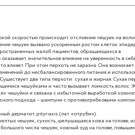
сокой скоростью происходит отслоение чешуек на вол
ление чешуек вызвано ускоренным ростом клеток эпид
пространенных жалоб пациентов, обращающихся в
оказывает значительное влияние на уверенность в себ
то влияет. При этом перхоть не заразна. Она возникает
изменений до несбалансированного питания и использо
уществует два типа перхоти: сухая и жирная. Сухая пе
щимися чешуйками и часто вызывает ломкость волос. 
я» чешуйки и связана с избыточной выработкой кожног
сного подхода – шампуни с противогрибковыми компон
ый дерматит, pityriasis (лат. «отруби»).
елтых чешуек, сухость, шелушащаяся кожа на голове, 
 большого числа чешуек, кожный зуд на голове, повыше