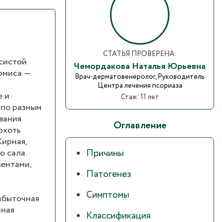
СТАТЬЯ ПРОВЕРЕНА:
осистой
Чемордакова Наталья Юрьевна
ермиса ―
Врач-дерматовенеролог, Руководитель
Центра лечения псориаза
е и
Стаж: 11 лет
 по разным
вания
Оглавление
рхоть
Жирная,
о сала.
Причины
ентами,
Патогенез
Симптомы
избыточная
нная
Классификация