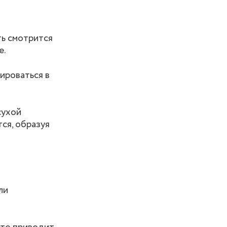
ть смотрится
е.
ироваться в
сухой
ся, образуя
ли