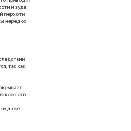
что приводит
сти и зуда,
ой перхоти
сы нередко
оследствии
я, так как
покрывает
ия кожного
н и даже