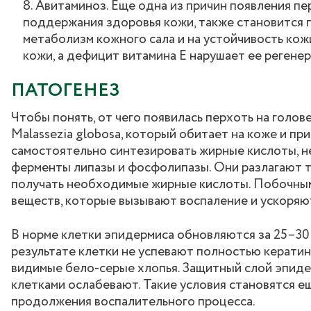
Авитаминоз. Еще одна из причин появления пер
поддержания здоровья кожи, также становится п
метаболизм кожного сала и на устойчивость ко
кожи, а дефицит витамина E нарушает ее регене
ПАТОГЕНЕЗ
Чтобы понять, от чего появилась перхоть на голове
Malassezia globosa, который обитает на коже и пр
самостоятельно синтезировать жирные кислоты, н
ферменты липазы и фосфолипазы. Они разлагают т
получать необходимые жирные кислоты. Побочны
веществ, которые вызывают воспаление и ускоря
В норме клетки эпидермиса обновляются за 25–30 
результате клетки не успевают полностью кератин
видимые бело-серые хлопья. Защитный слой эпиде
клетками ослабевают. Такие условия становятся е
продолжения воспалительного процесса.