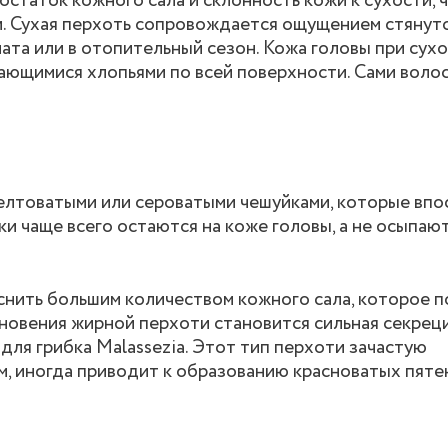
статок кожного сала и склонность кожи к сухости, 
. Сухая перхоть сопровождается ощущением стянуто
ата или в отопительный сезон. Кожа головы при сух
пающимися хлопьями по всей поверхности. Сами воло
елтоватыми или сероватыми чешуйками, которые вп
и чаще всего остаются на коже головы, а не осыпаютс
нить большим количеством кожного сала, которое 
кновения жирной перхоти становится сильная секрец
ля грибка Malassezia. Этот тип перхоти зачастую
, иногда приводит к образованию красноватых пяте