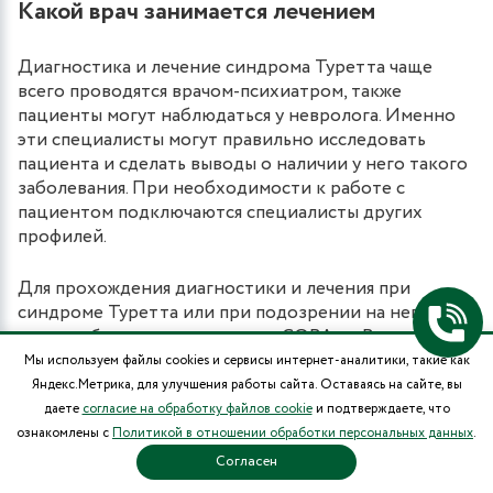
Какой врач занимается лечением
Диагностика и лечение синдрома Туретта чаще
всего проводятся врачом-психиатром, также
пациенты могут наблюдаться у невролога. Именно
эти специалисты могут правильно исследовать
пациента и сделать выводы о наличии у него такого
заболевания. При необходимости к работе с
пациентом подключаются специалисты других
профилей.
Для прохождения диагностики и лечения при
синдроме Туретта или при подозрении на него
можно обратиться в клинику «СОВА» в Воронеже.
Здесь работают психиатры с большим опытом и
Мы используем файлы cookies и сервисы интернет-аналитики, такие как
практическими знаниями в области помощи
Яндекс.Метрика, для улучшения работы сайта. Оставаясь на сайте, вы
пациентам с таким заболеванием.
даете
согласие на обработку файлов cookie
и подтверждаете, что
ознакомлены с
Политикой в отношении обработки персональных данных
.
ПРОГНОЗ И ПРОФИЛАКТИКА
Согласен