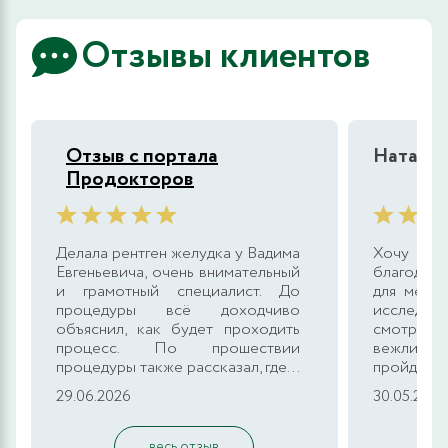
Отзывы клиентов
Отзыв с портала
Наталья
Продокторов
Делала рентген желудка у Вадима
Хочу в
Евгеньевича, очень внимательный
благодарн
и грамотный специалист. До
для меня
процедуры всё доходчиво
исследова
объяснил, как будет проходить
смотрели
процесс. По прошествии
вежлив 
процедуры также рассказал, где...
пройдёт д
29.06.2026
30.05.2026
весь отзыв