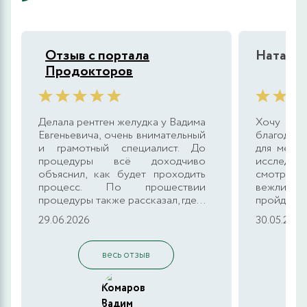
Отзыв с портала
Наталья
Продокторов
Делала рентген желудка у Вадима
Хочу в
Евгеньевича, очень внимательный
благодарн
и грамотный специалист. До
для меня
процедуры всё доходчиво
исследова
объяснил, как будет проходить
смотрели
процесс. По прошествии
вежлив 
процедуры также рассказал, где...
пройдёт д
29.06.2026
30.05.2026
весь отзыв