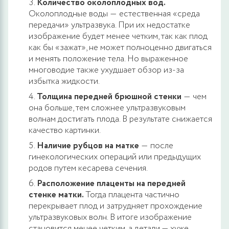
Количество околоплодных вод.
Околоплодные воды ― естественная «среда
передачи» ультразвука. При их недостатке
изображение будет менее четким, так как плод
как бы «зажат», не может полноценно двигаться
и менять положение тела. Но выраженное
многоводие также ухудшает обзор из-за
избытка жидкости.
Толщина передней брюшной стенки
― чем
она больше, тем сложнее ультразвуковым
волнам достигать плода. В результате снижается
качество картинки.
Наличие рубцов на матке
― после
гинекологических операций или предыдущих
родов путем кесарева сечения.
Расположение плаценты на передней
стенке матки.
Тогда плацента частично
перекрывает плод и затрудняет прохождение
ультразвуковых волн. В итоге изображение
становится менее четким, а детали — хуже