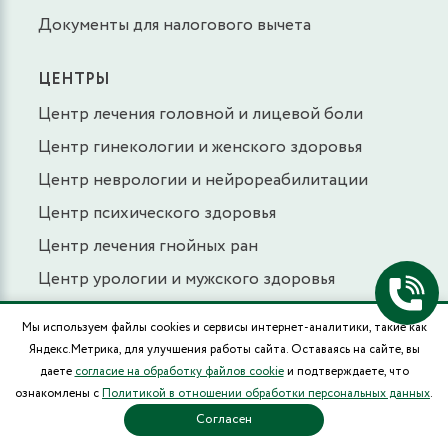
Документы для налогового вычета
ЦЕНТРЫ
Центр лечения головной и лицевой боли
Центр гинекологии и женского здоровья
Центр неврологии и нейрореабилитации
Центр психического здоровья
Центр лечения гнойных ран
Центр урологии и мужского здоровья
Центр лазерной флебологии
Мы используем файлы cookies и сервисы интернет-аналитики, такие как
Центр пункционной биопсии и хирургии
Яндекс.Метрика, для улучшения работы сайта. Оставаясь на сайте, вы
даете
согласие на обработку файлов cookie
и подтверждаете, что
Центр оперативной травматологии
ознакомлены с
Политикой в отношении обработки персональных данных
.
Центр лечения псориаза
Согласен
Центр лечения боли