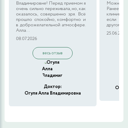
Владимировне! Перед приемом я
Можно ска
очень сильно переживала, но, как
Ранее я 
оказалось, совершенно зря. Всё
клинике, 
прошло спокойно, комфортно и
если док
в доброжелательной атмосфере.
другом мес
Алла...
25.06.2026
08.07.2026
весь отзыв
Доктор:
Огуля
Огуля Алла Владимировна