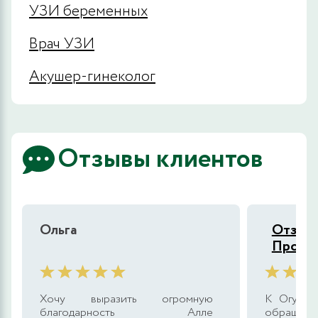
УЗИ беременных
Врач УЗИ
Акушер-гинеколог
Отзывы клиентов
Ольга
Отзыв 
Продо
Хочу выразить огромную
К Огуле 
благодарность Алле
обращаюсь