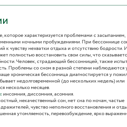
ИИ
е, которое характеризуется проблемами с засыпанием,
еменными ночными пробуждениями. При бессоннице со
 к чувству нехватки отдыха и отсутствию бодрости. И
жет полностью восстановить свои силы, что сказываетс
бности. Человек, страдающий бессонницей, также испы
ть. Проблемы со сном в разной степени наблюдаются 
 чаще хроническая бессонница диагностируется у пожи
 бывает недолговременной (до нескольких недель) или
ся несколько месяцев.
:
инсомния, диссомния, асомния.
остный, некачественный сон, нет сна по ночам, частые
дражителей, чувство неполного восстановления и отд
ышенная утомляемость, перевозбуждение, ярко выражен