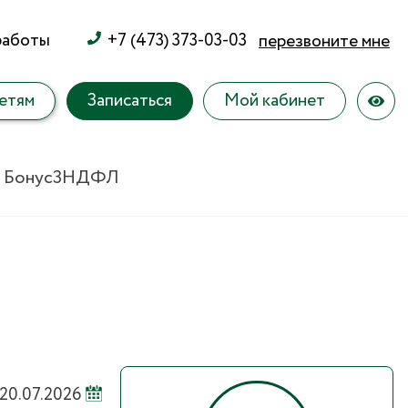
работы
+7 (473) 373-03-03
перезвоните мне
етям
Записаться
Мой кабинет
 Бонус
3НДФЛ
20.07.2026