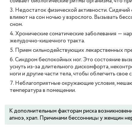
сбивает биологические ритмы организма, что пр
Недостаток физической активности. Сидячий о
влияют на сон ночью у взрослого. Вызывать бес
сном.
Хронические соматические заболевания ― нар
желудочно-кишечного тракта.
Прием сильнодействующих лекарственных преп
Синдром беспокойных ног. Это состояние вызы
уснуть из-за длительного дискомфорта, некон
ноги и другие части тела, чтобы облегчить свое 
Неблагоприятные окружающие условия, мешающи
температура в помещении.
К дополнительным факторам риска возникновени
апноэ, храп. Причинами бессонницы у женщин не