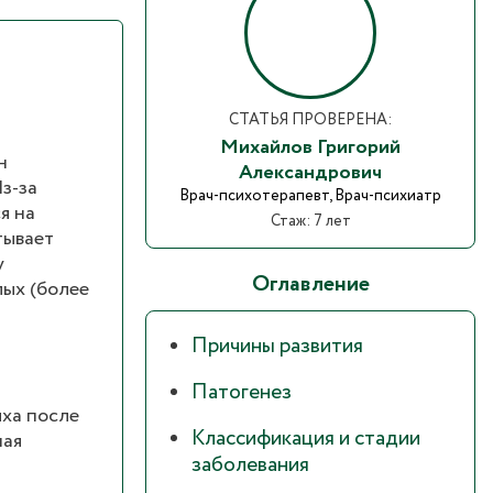
СТАТЬЯ ПРОВЕРЕНА:
Михайлов Григорий
н
Александрович
з-за
Врач-психотерапевт, Врач-психиатр
я на
Стаж: 7 лет
тывает
у
Оглавление
лых (более
Причины развития
Патогенез
ыха после
Классификация и стадии
ная
заболевания