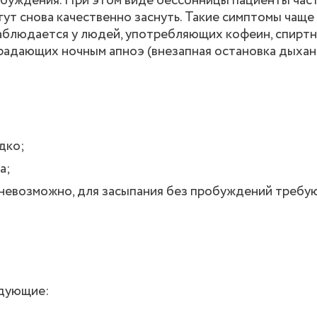
обуждения. При этом виде бессонницы пациенты час
гут снова качественно заснуть. Такие симптомы чащ
аблюдается у людей, употребляющих кофеин, спирт
радающих ночным апноэ (внезапная остановка дыхани
дко;
а;
 невозможно, для засыпания без пробуждений требу
едующие: