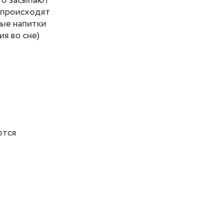
то засыпают
е происходят
ные напитки
я во сне)
ются