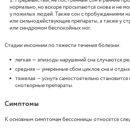
Прерывистый, не постоянный сон и ранние пр
нормально, но вскоре просыпаются снова и не мо
у пожилых людей. Также сон с пробуждениями н
или сильнодействующие препараты, а также у ст
или синдромом беспокойных ног.
Стадии инсомнии по тяжести течения болезни:
легкая — эпизоды нарушений сна случаются ре
средняя — умеренные сбои циклов сна и отдых
тяжелая — уснуть самостоятельно становится
снотворные препараты.
Симптомы
К основным симптомам бессонницы относятся сл