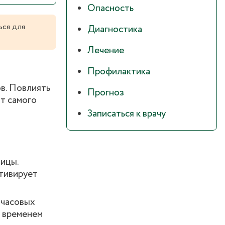
Опасность
ься для
Диагностика
Лечение
Профилактика
ов. Повлиять
Прогноз
от самого
Записаться к врачу
ицы.
ктивирует
 часовых
о временем