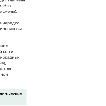
одготавливая
и. Это
е смены).
а нередко
рименяются
ение
й сон и
(циркадный
а),
коголя
нной
ологические