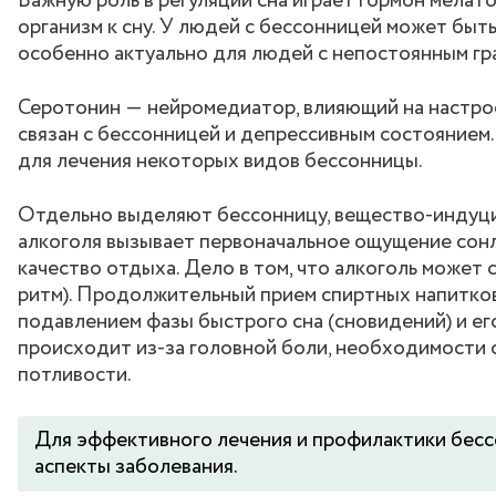
Важную роль в регуляции сна играет гормон мелат
организм к сну. У людей с бессонницей может быт
особенно актуально для людей с непостоянным граф
Серотонин ― нейромедиатор, влияющий на настрое
связан с бессонницей и депрессивным состоянием
для лечения некоторых видов бессонницы.
Отдельно выделяют бессонницу, вещество-индуци
алкоголя вызывает первоначальное ощущение сонл
качество отдыха. Дело в том, что алкоголь может
ритм). Продолжительный прием спиртных напитков
подавлением фазы быстрого сна (сновидений) и его
происходит из-за головной боли, необходимости 
потливости.
Для эффективного лечения и профилактики бессо
аспекты заболевания.