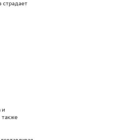
в страдает
 и
а также