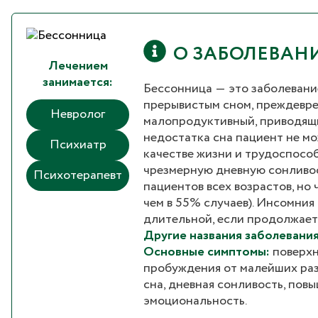
О ЗАБОЛЕВАН
Лечением
занимается:
Бессонница ― это заболевани
прерывистым сном, преждевр
Невролог
малопродуктивный, приводящий
недостатка сна пациент не мо
Психиатр
качестве жизни и трудоспосо
чрезмерную дневную сонливос
Психотерапевт
пациентов всех возрастов, но
чем в 55% случаев). Инсомния
длительной, если продолжает
Другие названия заболевания
Основные симптомы:
поверхн
пробуждения от малейших раз
сна, дневная сонливость, пов
эмоциональность.