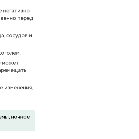
е негативно
твенно перед
а, сосудов и
коголем.
е может
еремещать
е изменения,
емы, ночное