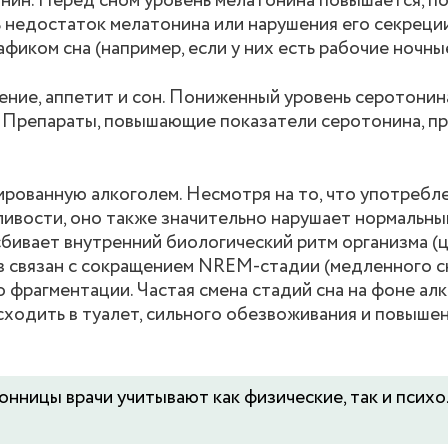
онин. Перед сном уровень мелатонина повышается, п
ь недостаток мелатонина или нарушения его секреци
иком сна (например, если у них есть рабочие ночны
ние, аппетит и сон. Пониженный уровень серотонин
. Препараты, повышающие показатели серотонина, п
рованную алкоголем. Несмотря на то, что употребл
ивости, оно также значительно нарушает нормальны
 сбивает внутренний биологический ритм организма 
 связан с сокращением NREM-стадии (медленного сн
 фрагментации. Частая смена стадий сна на фоне ал
сходить в туалет, сильного обезвоживания и повыше
нницы врачи учитывают как физические, так и псих