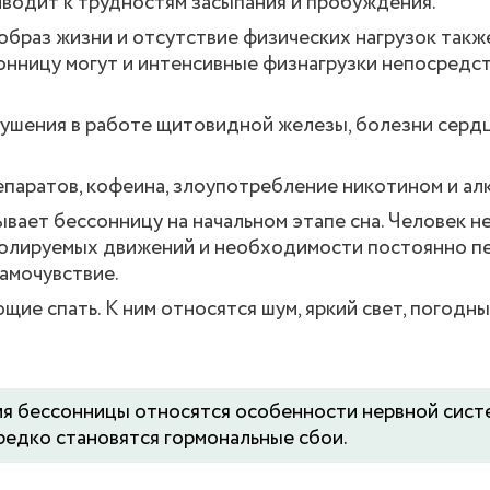
иводит к трудностям засыпания и пробуждения.
браз жизни и отсутствие физических нагрузок такж
сонницу могут и интенсивные физнагрузки непосредс
ушения в работе щитовидной железы, болезни сердц
аратов, кофеина, злоупотребление никотином и ал
вает бессонницу на начальном этапе сна. Человек н
тролируемых движений и необходимости постоянно п
самочувствие.
е спать. К ним относятся шум, яркий свет, погодны
я бессонницы относятся особенности нервной сист
редко становятся гормональные сбои.