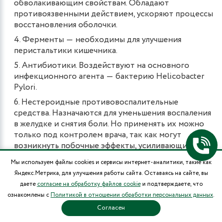
обволакивающим свойствам. Обладают
противоязвенными действием, ускоряют процессы
восстановления оболочки.
Ферменты ― необходимы для улучшения
перистальтики кишечника.
Антибиотики. Воздействуют на основного
инфекционного агента ― бактерию Helicobacter
Pylori.
Нестероидные противовоспалительные
средства. Назначаются для уменьшения воспаления
в желудке и снятия боли. Но применять их можно
только под контролем врача, так как могут
возникнуть побочные эффекты, усиливающие
симптомы хронического гастрита.
Мы используем файлы cookies и сервисы интернет-аналитики, такие как
Яндекс.Метрика, для улучшения работы сайта. Оставаясь на сайте, вы
Коррекция питания и образа жизни
даете
согласие на обработку файлов cookie
и подтверждаете, что
ознакомлены с
Политикой в отношении обработки персональных данных
.
Согласен
Чем лечить гастрит помимо лекарств?