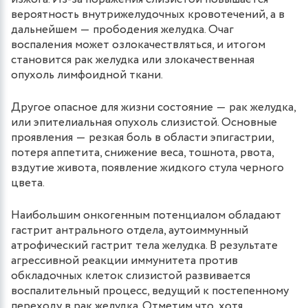
вероятность внутрижелудочных кровотечений, а в
дальнейшем ― прободения желудка. Очаг
воспаления может озлокачествляться, и итогом
становится рак желудка или злокачественная
опухоль лимфоидной ткани.
Другое опасное для жизни состояние ― рак желудка,
или эпителиальная опухоль слизистой. Основные
проявления ― резкая боль в области эпигастрии,
потеря аппетита, снижение веса, тошнота, рвота,
вздутие живота, появление жидкого стула черного
цвета.
Наибольшим онкогенным потенциалом обладают
гастрит антрального отдела, аутоиммунный
атрофический гастрит тела желудка. В результате
агрессивной реакции иммунитета против
обкладочных клеток слизистой развивается
воспалительный процесс, ведущий к постепенному
переходу в рак желудка. Отметим что, хотя