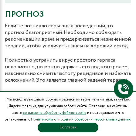
ПРОГНОЗ
Если не возникло серьезных последствий, то
прогноз благоприятный. Необходимо соблюдать
рекомендации врача и придерживаться назначенной
терапии, чтобы увеличить шансы на хороший исход.
Полностью устранить вирус простого герпеса
невозможно, но можно держать его под контролем,
максимально снизить частоту рецидивов и избежать
осложнений. Это является главной задачей терапии.
Если генитальный герпес рецидивирует регулярно,
Мы используем файлы cookies и сервисы интернет-аналитики, такие как
часто или тяжело, необходимо разобраться в
Яндекс.Метрика, для улучшения работы сайта. Оставаясь на сайте, вы
причине неблагоприятного течения, провести
даете
согласие на обработку файлов cookie
и подтверждаете, что
исследование на ВИЧ.
ознакомлены с
Политикой в отношении обработки персональных данных
.
ПРОФИЛАКТИКА
Согласен