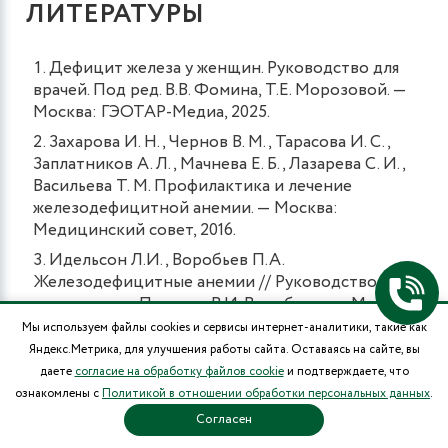
ЛИТЕРАТУРЫ
Дефицит железа у женщин. Руководство для
врачей. Под ред. В.В. Фомина, Т.Е. Морозовой. —
Москва: ГЭОТАР-Медиа, 2025.
Захарова И. Н., Чернов В. М., Тарасова И. С.,
Заплатников А. Л., Мачнева Е. Б., Лазарева С. И.,
Васильева Т. М. Профилактика и лечение
железодефицитной анемии. — Москва:
Медицинский совет, 2016.
Идельсон Л.И., Воробьев П.А.
Железодефицитные анемии // Руководство по
гематологии. Под ред. В.И. Воробьева. — Москва:
Ньюдиамед, 2005.
Мы используем файлы cookies и сервисы интернет-аналитики, такие как
Яндекс.Метрика, для улучшения работы сайта. Оставаясь на сайте, вы
Клинические рекомендации
даете
согласие на обработку файлов cookie
и подтверждаете, что
«Железодефицитная анемия» — Москва:
ознакомлены с
Политикой в отношении обработки персональных данных
.
Министерство здравоохранения РФ, 2024.
Согласен