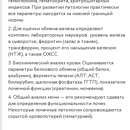
гемоглобина, гематокрита, эритроцитарных
индексов. При развитии патологии практически
все параметры находятся за нижней границей
нормы.
Для оценки обмена железа определяют
комплекс лабораторных маркеров: уровень железа
в сыворотке, ферритин (запас в тканях),
трансферрин, процент его насыщения железом
(НТЖ), а также ОЖСС.
Биохимический анализ крови. Оцениваются
параметры белкового обмена (общий белок,
альбумин), ферменты печени (АЛТ, АСТ,
билирубин, щелочная фосфатаза, ГГТП), показатели
почечной функции (креатинин, мочевина).
Общий анализ мочи ― его рекомендуют сдавать
для определения функциональности почек.
Некоторые почечные патологии сопровождаются
скрытой кровопотерей (гематурией).