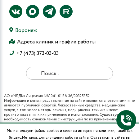
Воронеж
Адреса клиник и график работы
+7 (473) 373-03-03
АО «МЛДК» Лицензия №Л041-01136-36/00325352.
Информация и цены, представленные на сайте, являются справочными и не
являются публичной офертой. Лекарственные средства, медицинские
услуги, в том числе методы лечения, медицинская техника имеют
противопоказания к их применению и использованию. Существует
необходимость ознакомления с инструкцией по их применению и
получения консультации специалистов.
Все виды медицинских услуг вы также можете получить в рамках
Мы используем файлы cookies и сервисы интернет-аналитики, такие как
программы государственных гарантий бесплатного оказания гражданам
Яндекс.Метрика, для улучшения работы сайта. Оставаясь на сайте, вы
медицинской помощи и территориальных программ государственных