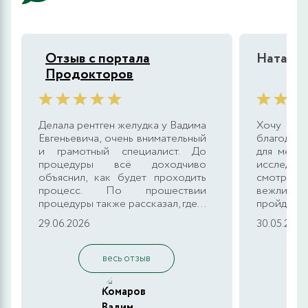
Отзыв с портала
Наталья
Продокторов
Делала рентген желудка у Вадима
Хочу в
Евгеньевича, очень внимательный
благодарн
и грамотный специалист. До
для меня
процедуры всё доходчиво
исследова
объяснил, как будет проходить
смотрели
процесс. По прошествии
вежлив 
процедуры также рассказал, где...
пройдёт д
29.06.2026
30.05.2026
весь отзыв