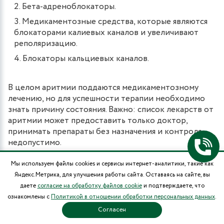
Бета-адреноблокаторы.
Медикаментозные средства, которые являются
блокаторами калиевых каналов и увеличивают
реполяризацию.
Блокаторы кальциевых каналов.
В целом аритмии поддаются медикаментозному
лечению, но для успешности терапии необходимо
знать причину состояния. Важно: список лекарств от
аритмии может предоставить только доктор,
принимать препараты без назначения и контроля
недопустимо.
Мы используем файлы cookies и сервисы интернет-аналитики, такие как
Чем лечить аритмию в вашем случае, подскажет врач,
Яндекс.Метрика, для улучшения работы сайта. Оставаясь на сайте, вы
опираясь на результаты обследования и осмотра.
даете
согласие на обработку файлов cookie
и подтверждаете, что
ПРОФИЛАКТИКА
ознакомлены с
Политикой в отношении обработки персональных данных
.
Согласен
нужно регулярно проходить медицинские