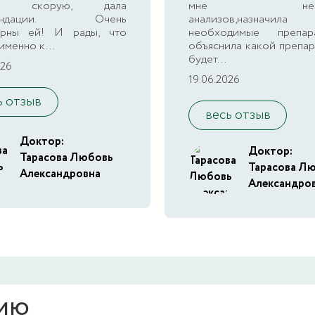
ала скорую, дала
мне неско
мендации. Очень
анализов,назначила
арны ей! И рады, что
необходимые препа
именно к...
объяснила какой препар
будет...
026
19.06.2026
ь отзыв
весь отзыв
Доктор:
Доктор:
Тарасова Любовь
Тарасова Л
Александровна
Александро
НИЮ