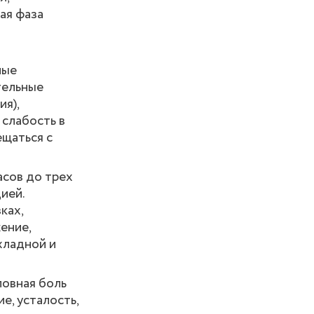
ая фаза
ные
тельные
ия),
 слабость в
ещаться с
асов до трех
ией.
ках,
ение,
хладной и
ловная боль
е, усталость,