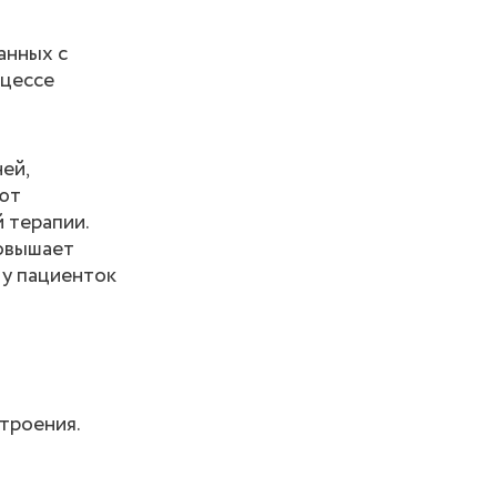
анных с
оцессе
ей,
ают
 терапии.
повышает
 у пациенток
троения.