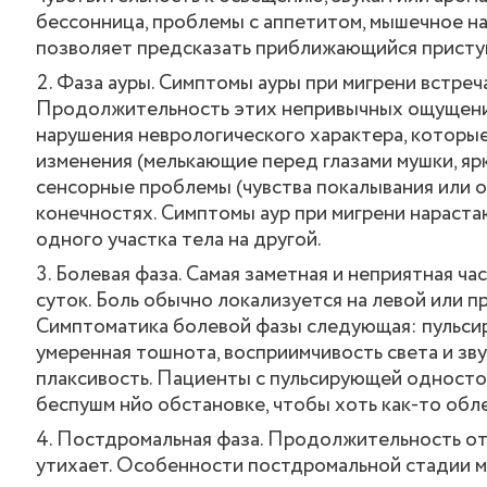
бессонница, проблемы с аппетитом, мышечное на
позволяет предсказать приближающийся приступ
Фаза ауры. Симптомы ауры при мигрени встреча
Продолжительность этих непривычных ощущений
нарушения неврологического характера, которы
изменения (мелькающие перед глазами мушки, ярк
сенсорные проблемы (чувства покалывания или он
конечностях. Симптомы аур при мигрени нараст
одного участка тела на другой.
Болевая фаза. Самая заметная и неприятная ча
суток. Боль обычно локализуется на левой или п
Симптоматика болевой фазы следующая: пульсир
умеренная тошнота, восприимчивость света и зв
плаксивость. Пациенты с пульсирующей односто
беспушм нйо обстановке, чтобы хоть как-то обле
Постдромальная фаза. Продолжительность от о
утихает. Особенности постдромальной стадии м