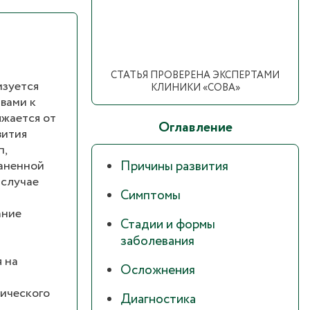
СТАТЬЯ ПРОВЕРЕНА ЭКСПЕРТАМИ
изуется
КЛИНИКИ «СОВА»
вами к
лжается от
Оглавление
вития
п,
раненной
Причины развития
 случае
Симптомы
ание
Стадии и формы
заболевания
 на
Осложнения
зического
Диагностика