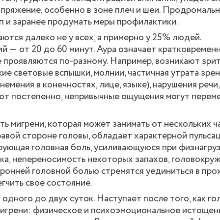
пряжение, особенно в зоне плеч и шеи. Продромальн
 и заранее продумать меры профилактики.
ются далеко не у всех, а примерно у 25% людей.
 ― от 20 до 60 минут. Аура означает кратковремен
е проявляются по-разному. Например, возникают зри
ие световые вспышки, молнии, частичная утрата зрен
емения в конечностях, лице, языке), нарушения речи,
ают постепенно, непривычные ощущения могут перем
сть мигрени, которая может занимать от нескольких ч
равой стороне головы, обладает характерной пульсац
ующая головная боль, усиливающуюся при физнагруз
ука, непереносимость некоторых запахов, головокруж
ронней головной болью стремятся уединиться в про
гчить свое состояние.
дного до двух суток. Наступает после того, как го
игрени: физическое и психоэмоциональное истощени