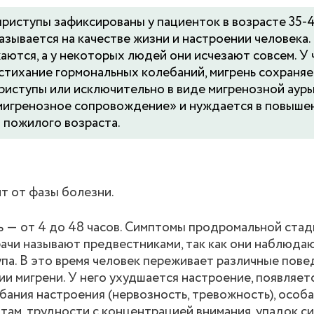
иступы зафиксированы у пациенток в возрасте 35-45
зывается на качестве жизни и настроении человека.
аются, а у некоторых людей они исчезают совсем. У 
стихание гормональных колебаний, мигрень сохраняет
риступы или исключительно в виде мигренозной ауры
«мигренозное сопровождение» и нуждается в повыше
 пожилого возраста.
т от фазы болезни.
ь ― от 4 до 48 часов. Симптомы продромальной стад
рачи называют предвестниками, так как они наблюдаю
упа. В это время человек переживает различные пов
и мигрени. У него ухудшается настроение, появляетс
бания настроения (нервозность, тревожность), особа
там, трудности с концентрацией внимания, упадок си