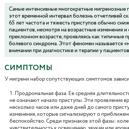
Самые интенсивные многократные мигренозные пр
этот временной интервал болезнь отчетливей ска
65 лет частота и тяжесть приступов обычно сниж
пациентов, несмотря на возрастные изменения и 
преклонном возрасте, проявляясь как типичные п
болевого синдрома. Этот феномен называется 
внимании при диагностике и терапии у пациентов
СИМПТОМЫ
У мигрени набор сопутствующих симптомов зависи
Продромальная фаза. Ее средняя длительност
не означают начало приступы. Эти проявления в
несколько часов или даже дней до самого прист
изменения, которые сигнализируют о приближени
беспокойство. Среди признаков этой фазы: коле
чувствительность к освещению, звукам или арома