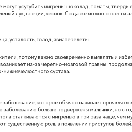
могут усугубить мигрень: шоколад, томаты, тверды
еленый лук, специи, чеснок. Сюда же можно отнести а
а, усталость, голод, авиаперелеты.
тели, потому важно своевременно выявлять и избега
возникает из-за черепно-мозговой травмы, продол
о-нижнечелюстного сустава.
 заболевание, которое обычно начинает проявлятьс
тве заболеванию больше подвержены мальчики, но с г
ола сталкиваются с мигренью в три раза чаще, чем м
ют существенную роль в появлении приступов болей