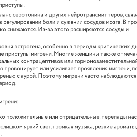
приступы.
ланс серотонина и других нейротрансмиттеров, связ
в регулировании боли и сужении сосудов мозга. В пр
ко снижаются. Из-за этого расширяются сосуды и
овня эстрогена, особенно в периоды критических дн
кие приступы мигрени. Многие женщины также отмеч
ральных контрацептивов или гормонозаместительной
ю провоцирует или усиливает проявления мигрени, 
ренью с аурой. Поэтому мигрени часто наблюдаются
ериод.
игрени:
ко положительные или отрицательные, перепады нас
лишком яркий свет, громкая музыка, резкие ароматы,
.