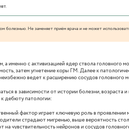
вт.
ом болезнью. Не заменяет приём врача и не может использоват
 а именно с активизацией ядер ствола головного мо
ость, затем угнетение коры ГМ. Далее к патологиче
неизбежно ведет к расширению сосудов головного м
ться в зависимости от истории болезни, возраста и
 к дебюту патологии:
венный фактор играет ключевую роль в проявлении м
родители страдают мигренью, выше вероятность стол
т на чувствительность нейронов и сосудов головного