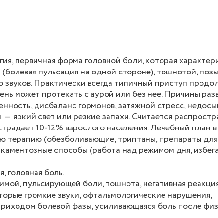
ия, первичная форма головной боли, которая характер
болевая пульсация на одной стороне), тошнотой, позы
ю звуков. Практически всегда типичный приступ продо
рень может протекать с аурой или без нее. Причины раз
нность, дисбаланс гормонов, затяжной стресс, недосы
 ― яркий свет или резкие запахи. Считается распрост
страдает 10-12% взрослого населения. Лечебный план в
ю терапию (обезболивающие, триптаны, препараты для
икаментозные способы (работа над режимом дня, избег
я, головная боль.
имой, пульсирующей боли, тошнота, негативная реакция
орые громкие звуки, офтальмологические нарушения,
 приходом болевой фазы, усиливающаяся боль после фи