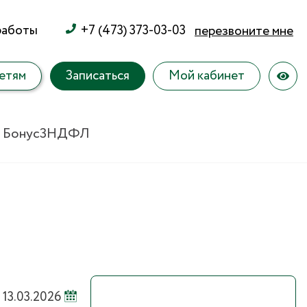
работы
+7 (473) 373-03-03
перезвоните мне
етям
Записаться
Мой кабинет
 Бонус
3НДФЛ
13.03.2026