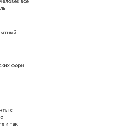
человек все
ль
опытный
ских форм
нты с
го
е и так