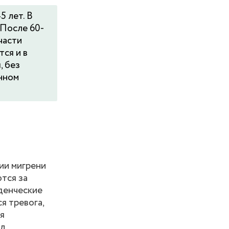
 лет. В
 После 60-
части
ся и в
, без
нном
ии мигрени
тся за
еденческие
я тревога,
я
л,