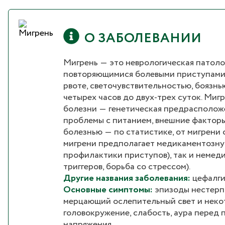
О ЗАБОЛЕВАНИИ
Мигрень ― это неврологическая патолог
повторяющимися болевыми приступами (
рвоте, светочувствительностью, боязнь
четырех часов до двух-трех суток. Миг
болезни ― генетическая предрасположе
проблемы с питанием, внешние факторы
болезнью ― по статистике, от мигрени 
мигрени предполагает медикаментозну
профилактики приступов), так и немед
триггеров, борьба со стрессом).
Другие названия заболевания:
цефалги
Основные симптомы:
эпизоды нестерп
мерцающий ослепительный свет и некот
головокружение, слабость, аура перед
напряжения.