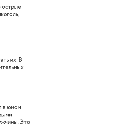
е острые
лкоголь,
ть их. В
жительных
я в юном
одами
ужчины. Это
.