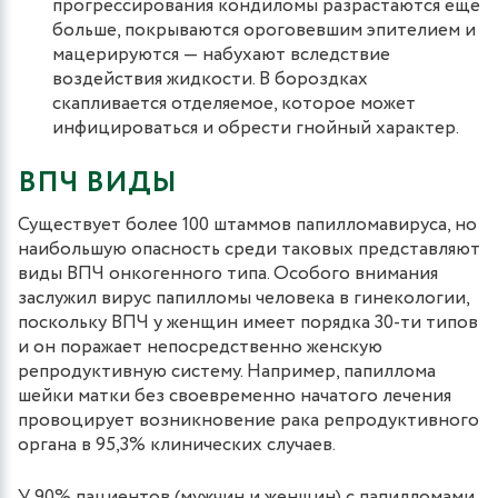
прогрессирования кондиломы разрастаются еще
больше, покрываются ороговевшим эпителием и
мацерируются — набухают вследствие
воздействия жидкости. В бороздках
скапливается отделяемое, которое может
инфицироваться и обрести гнойный характер.
ВПЧ ВИДЫ
Существует более 100 штаммов папилломавируса, но
наибольшую опасность среди таковых представляют
виды ВПЧ онкогенного типа. Особого внимания
заслужил вирус папилломы человека в гинекологии,
поскольку ВПЧ у женщин имеет порядка 30-ти типов
и он поражает непосредственно женскую
репродуктивную систему. Например, папиллома
шейки матки без своевременно начатого лечения
провоцирует возникновение рака репродуктивного
органа в 95,3% клинических случаев.
У 90% пациентов (мужчин и женщин) с папилломами