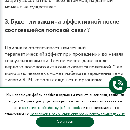
защиту абсолютно от всех штаммов, на данный
момент не существует.
3. Будет ли вакцина эффективной после
состоявшейся половой связи?
Прививка обеспечивает наилучший
терапевтический эффект при проведении до начала
сексуальной жизни. Тем не менее, даже после
первого полового акта она окажется полезной. С ее
помощью человек сможет избежать заражения теми
типами ВПЧ, которых еще нет в организме.
4. Может ли вирус быть только у одного
Мы используем файлы cookies и сервисы интернет-аналитики, такие как
партнера?
Яндекс.Метрика, для улучшения работы сайта. Оставаясь на сайте, вы
даете
согласие на обработку файлов cookie
и подтверждаете, что
ознакомлены с
Политикой в отношении обработки персональных данных
.
Да. Причина кроется в особенностях работы
Согласен
иммунитета каждого человека. Ситуации, при