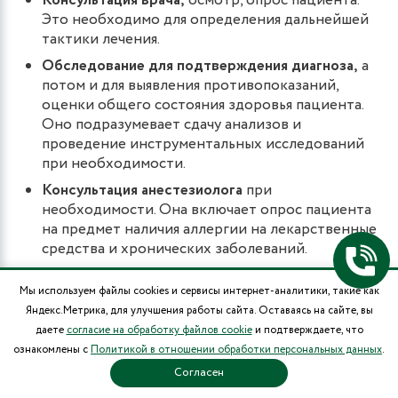
Консультация врача,
осмотр, опрос пациента.
Это необходимо для определения дальнейшей
тактики лечения.
Обследование для подтверждения диагноза,
а
потом и для выявления противопоказаний,
оценки общего состояния здоровья пациента.
Оно подразумевает сдачу анализов и
проведение инструментальных исследований
при необходимости.
Консультация анестезиолога
при
необходимости. Она включает опрос пациента
на предмет наличия аллергии на лекарственные
средства и хронических заболеваний.
Мы используем файлы cookies и сервисы интернет-аналитики, такие как
Для проведения консервативного или
Яндекс.Метрика, для улучшения работы сайта. Оставаясь на сайте, вы
хирургического лечения, а также подготовки к нему
даете
согласие на обработку файлов cookie
и подтверждаете, что
необходимо обратиться в клинику «СОВА» в
ознакомлены с
Политикой в отношении обработки персональных данных
.
Воронеже.Здесь можно выполнить все этапы
Согласен
подготовки быстро и качественно, без длительного