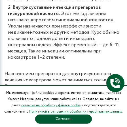
Внутрисуставные инъекции препаратов
гиалуроновой кислоты.
Этот метод лечения
называют «протезом синовиальной жидкости».
Уколы назначаются при неэффективности
медикаментозных и других методов. Курс обычно
включает от одной до пяти инъекций с
интервалом неделя. Эффект временный ― до 6–12
месяцев. Такие инъекции оптимальны при
коксартрозе 1–2 степени.
Назначением препаратов для внутрисуставного
лечения коксартроза может заниматься только врач.
Самостоятельно делать инъекции нельзя, так как
этим вы рискуете вызвать побочные реакции.
Мы используем файлы cookies и сервисы интернет-аналитики, такие как
Яндекс.Метрика, для улучшения работы сайта. Оставаясь на сайте, вы
Физиотерапия
даете
согласие на обработку файлов cookie
и подтверждаете, что
ознакомлены с
Политикой в отношении обработки персональных данных
.
Согласен
Сегодня физиотерапию активно применяют при