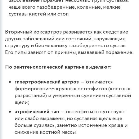
заболевание поражает несколько групп суставов:
чаще всего тазобедренные, коленные, мелкие
суставы кистей или стоп.
Вторичный коксартроз развивается как следствие
других заболеваний или состояний, нарушающих
структуру и биомеханику тазобедренного сустав.
Его типы зависят от причины, вызвавшей поражение.
По рентгенологической картине выделяют:
гипертрофический артроз
― отличается
формированием крупных остеофитов (костных
разрастаний) и умеренным сужением суставной
щели;
атрофический тип
― остеофиты отсутствуют
или слабо выражены, но суставная щель еще
больше сузилась, заметно истончение хряща и
снижение костной массы.