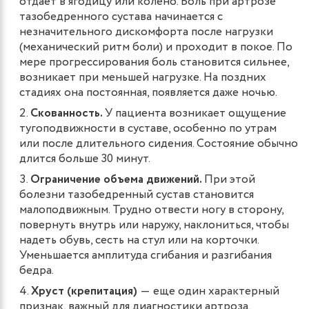
отдает в ягодицу или колено. Боль при артрозе
тазобедренного сустава начинается с
незначительного дискомфорта после нагрузки
(механический ритм боли) и проходит в покое. По
мере прогрессирования боль становится сильнее,
возникает при меньшей нагрузке. На поздних
стадиях она постоянная, появляется даже ночью.
Скованность.
У пациента возникает ощущение
тугоподвижности в суставе, особенно по утрам
или после длительного сидения. Состояние обычно
длится больше 30 минут.
Ограничение объема движений.
При этой
болезни тазобедренный сустав становится
малоподвижным. Трудно отвести ногу в сторону,
повернуть внутрь или наружу, наклониться, чтобы
надеть обувь, сесть на стул или на корточки.
Уменьшается амплитуда сгибания и разгибания
бедра.
Хруст (крепитация)
― еще один характерный
признак, важный для диагностики артроза.