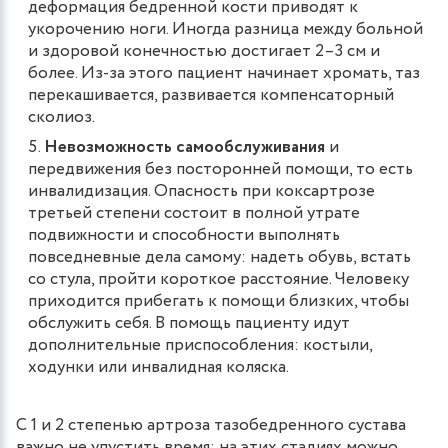
деформация бедренной кости приводят к
укорочению ноги. Иногда разница между больной
и здоровой конечностью достигает 2–3 см и
более. Из-за этого пациент начинает хромать, таз
перекашивается, развивается компенсаторный
сколиоз.
Невозможность самообслуживания
и
передвижения без посторонней помощи, то есть
инвалидизация. Опасность при коксартрозе
третьей степени состоит в полной утрате
подвижности и способности выполнять
повседневные дела самому: надеть обувь, встать
со стула, пройти короткое расстояние. Человеку
приходится прибегать к помощи близких, чтобы
обслужить себя. В помощь пациенту идут
дополнительные приспособления: костыли,
ходунки или инвалидная коляска.
С 1 и 2 степенью артроза тазобедренного сустава
важно не упустить время: на этих стадиях можно