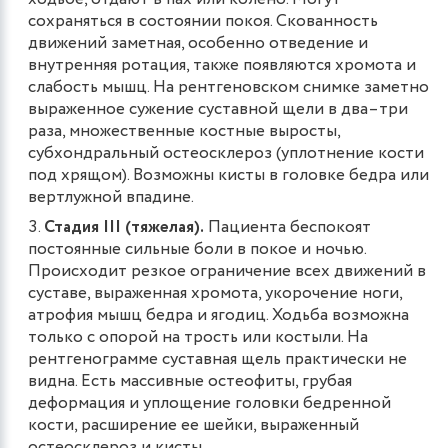
сохраняться в состоянии покоя. Скованность
движений заметная, особенно отведение и
внутренняя ротация, также появляются хромота и
слабость мышц. На рентгеновском снимке заметно
выраженное сужение суставной щели в два–три
раза, множественные костные выросты,
субхондральный остеосклероз (уплотнение кости
под хрящом). Возможны кисты в головке бедра или
вертлужной впадине.
Стадия III (тяжелая).
Пациента беспокоят
постоянные сильные боли в покое и ночью.
Происходит резкое ограничение всех движений в
суставе, выраженная хромота, укорочение ноги,
атрофия мышц бедра и ягодиц. Ходьба возможна
только с опорой на трость или костыли. На
рентгенограмме суставная щель практически не
видна. Есть массивные остеофиты, грубая
деформация и уплощение головки бедренной
кости, расширение ее шейки, выраженный
остеосклероз и кисты.