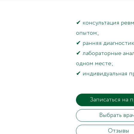
✔ консультация ревм
опытом;
✔ ранняя диагностик
✔ лабораторные ана
одном месте;
✔ индивидуальная пр
Записаться на 
Выбрать вра
Отзывы