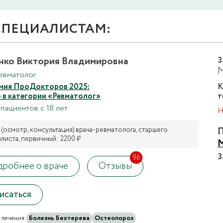
СПЕЦИАЛИСТАМ:
нко Виктория Владимировна
З
М
евматолог
мия ПроДокторов 2025:
К
о в категории «Ревматолог»
т
пациентов с 18 лет
Н
(осмотр, консультация) врача-ревматолога, старшего
П
листа, первичный: 2200 ₽
М
З
96
робнее о враче
Отзывы
исаться
лечения:
Болезнь Бехтерева
Остеопороз