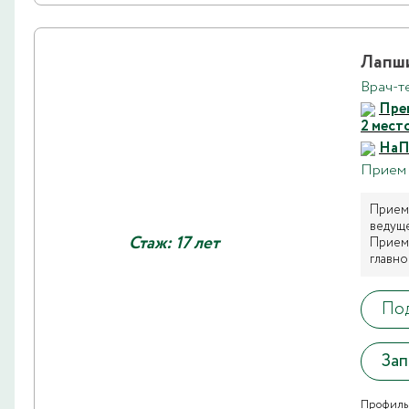
Лапш
Врач-т
Пре
2 мест
НаП
Прием 
Прием 
ведуще
Стаж: 17 лет
Прием 
главно
Под
Зап
Профиль 