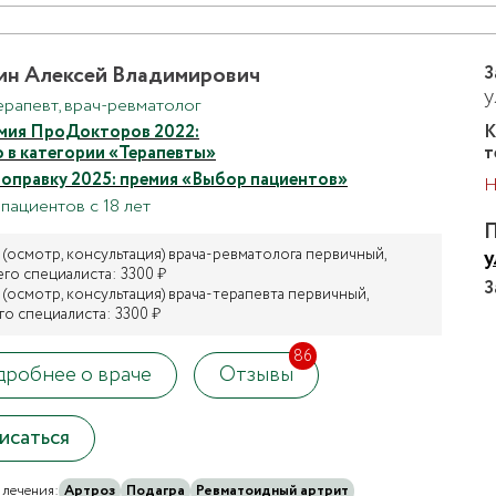
ин Алексей Владимирович
З
у
ерапевт, врач-ревматолог
мия ПроДокторов 2022:
К
о в категории «Терапевты»
т
оправку 2025: премия «Выбор пациентов»
Н
пациентов с 18 лет
П
(осмотр, консультация) врача-ревматолога первичный,
у
го специалиста: 3300 ₽
З
(осмотр, консультация) врача-терапевта первичный,
го специалиста: 3300 ₽
86
робнее о враче
Отзывы
исаться
лечения:
Артроз
Подагра
Ревматоидный артрит