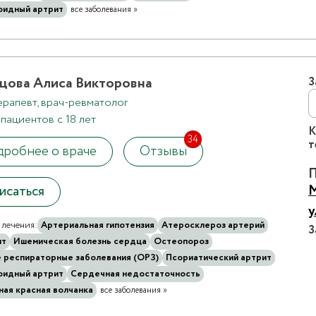
оидный артрит
все заболевания »
цова Алиса Викторовна
З
ерапевт, врач-ревматолог
пациентов с 18 лет
К
34
т
робнее о враче
Отзывы
П
М
исаться
у
лечения:
Артериальная гипотензия
Атеросклероз артерий
З
ит
Ишемическая болезнь сердца
Остеопороз
 респираторные заболевания (ОРЗ)
Псориатический артрит
оидный артрит
Сердечная недостаточность
ная красная волчанка
все заболевания »