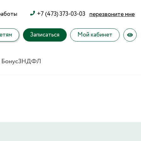
работы
+7 (473) 373-03-03
перезвоните мне
етям
Записаться
Мой кабинет
 Бонус
3НДФЛ