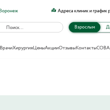
Воронеж
Адреса клиник и график 
Взрослым
Д
Врачи
Хирургия
Цены
Акции
Отзывы
Контакты
СОВА