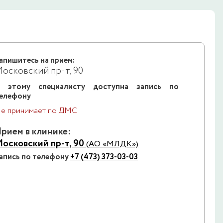
апишитесь на прием:
осковский пр-т, 90
 этому специалисту доступна запись по
елефону
е принимает по ДМС
рием в клинике:
осковский пр-т, 90
(АО «МЛДК»)
апись по телефону
+7 (473) 373-03-03