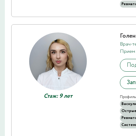
Ревмат
Голен
Врач-т
Прием 
Под
Зап
Стаж: 9 лет
Профиль 
Васкул
Острые
Ревмат
Систем