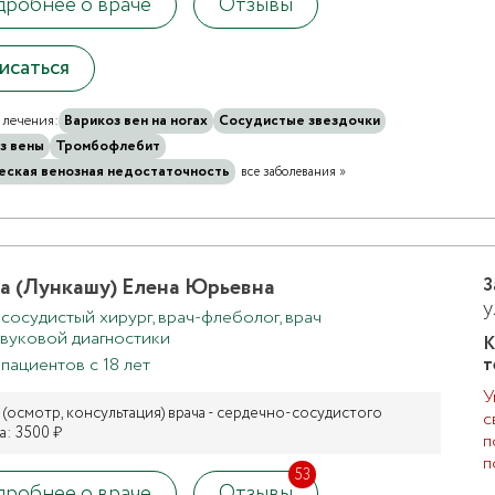
робнее о враче
Отзывы
исаться
лечения:
Варикоз вен на ногах
Сосудистые звездочки
з вены
Тромбофлебит
еская венозная недостаточность
все заболевания »
а (Лункашу) Елена Юрьевна
З
у
 сосудистый хирург, врач-флеболог, врач
звуковой диагностики
К
пациентов с 18 лет
т
У
(осмотр, консультация) врача - сердечно-сосудистого
а: 3500 ₽
п
п
53
робнее о враче
Отзывы