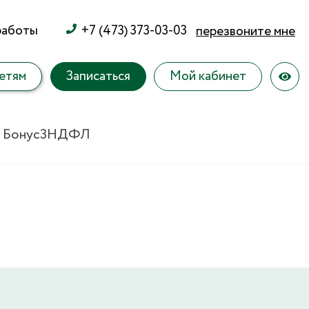
работы
+7 (473) 373-03-03
перезвоните мне
етям
Записаться
Мой кабинет
 Бонус
3НДФЛ