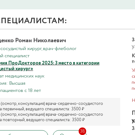
СПЕЦИАЛИСТАМ:
енко Роман Николаевич
З
у
 сосудистый хирург, врач-флеболог
й специалист
К
т
ия ПроДокторов 2025: 3 место в категории
истый хирург»
У
ат медицинских наук
п
рия: Высшая
п
пациентов с 18 лет
Н
(осмотр, консультация) врача-сердечно-сосудистого
а первичный, ведущего специалиста: 3500 ₽
П
(осмотр, консультация) врача-сердечно-сосудистого
у
а повторный, ведущего специалиста: 3500 ₽
З
38