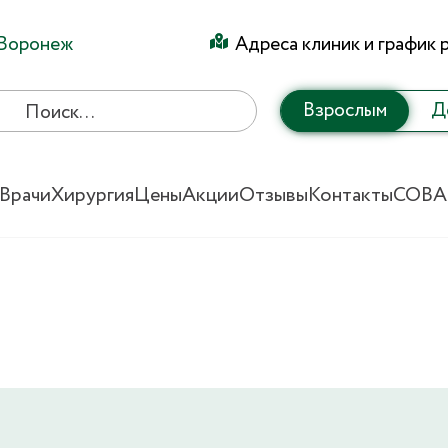
Воронеж
Адреса клиник и график 
Взрослым
Д
Врачи
Хирургия
Цены
Акции
Отзывы
Контакты
СОВА