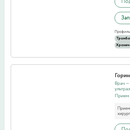
Под
Зап
Профиль 
Тромбо
Хронич
Горин
Врач —
ультра
Прием 
Прием 
хирург
Под