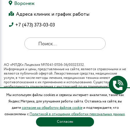
Воронеж
Адреса клиник и график работы
+7 (473) 373-03-03
АО «МЛДК» Лицензия №Л041-01136-36/00325352.
Информация и цены, представленные на сайте, являются справочными и не
являются публичной офертой. Лекарственные средства, медицинские
услуги, в том числе методы лечения, медицинская техника имеют
противопоказания к их применению и использованию. Существует
необходимость ознакомления с инструкцией по их применению и
получения консультации специалистов.
Мы используем файлы cookies и сервисы интернет-аналитики, такие как
Все виды медицинских услуг вы также можете получить в рамках
программы государственных гарантий бесплатного оказания гражданам
Яндекс.Метрика, для улучшения работы сайта. Оставаясь на сайте, вы
медицинской помощи и территориальных программ государственных
даете
согласие на обработку файлов cookie
и подтверждаете, что
гарантий бесплатного оказания гражданам медицинской помощи (при
наличии полиса ОМС в муниципальных поликлиниках города).
ознакомлены с
Политикой в отношении обработки персональных данных
.
* Цены на операции носят информационный характер и могут изменяться в
зависимости от сложности и использования расходных материалов.
Согласен